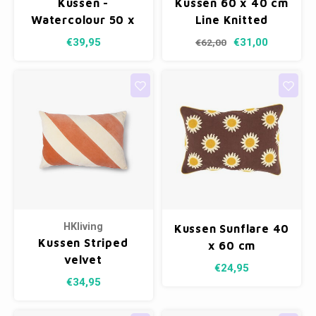
Kussen -
Kussen 60 x 40 cm
Watercolour 50 x
Line Knitted
Fotokaders
30 cm
Cushion
€39,95
€31,00
€62,00
Green/Red/Purple
(incl. vulling)
HKliving
Kussen Sunflare 40
Kussen Striped
x 60 cm
velvet
€24,95
peach/cream
€34,95