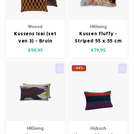
Kasten
Cobble
Spotjes
Vazen
Kleer
Badm
Bankjes
Vienna
Vitrin
Kussens
Woood
HKliving
Havana
Conso
Kussens Isai (set
Kussen Fluffy -
van 3) - Bruin
Striped 55 x 55 cm
Plaids
Helsinki
Nacht
€99,95
€79,95
Bath & Body
Belvedere
Kaste
-50%
Kaartjes
Isla Sofa
Wandk
Textiel
Daydream XL
Kerst
Geurstokjes
HKliving
Hübsch
Bloempotten