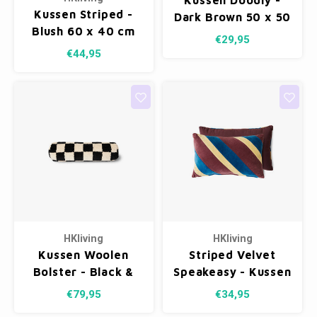
Kussen Doodly -
Kussen Striped -
Dark Brown 50 x 50
Blush 60 x 40 cm
cm
€29,95
€44,95
HKliving
HKliving
Kussen Woolen
Striped Velvet
Bolster - Black &
Speakeasy - Kussen
White
50 x 30 cm
€79,95
€34,95