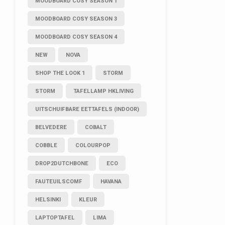
MOODBOARD COSY SEASON 1
MOODBOARD COSY SEASON 3
MOODBOARD COSY SEASON 4
NEW
NOVA
SHOP THE LOOK 1
STORM
STORM
TAFELLAMP HKLIVING
UITSCHUIFBARE EETTAFELS (INDOOR)
BELVEDERE
COBALT
COBBLE
COLOURPOP
DROP2DUTCHBONE
ECO
FAUTEUILSCOMF
HAVANA
HELSINKI
KLEUR
LAPTOPTAFEL
LIMA