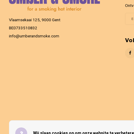
Ontv
Vlaamsekaai 125, 9000 Gent
BE0733510832
info@umberandsmoke.com
Vo
Wij slaan cookies op om onze website te verbetere