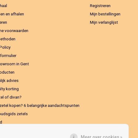
haal
Registreren
en en afhalen
Mijn bestellingen
eren
Mijn verlanglijst
ne voorwaarden
methoden
Policy
formulier
owroom in Gent
oducten
lijk advies
lty korting
el of divan?
zetel kopen? 6 belangrijke aandachtspunten
udsgids zetels
ed
Meer over cookies »