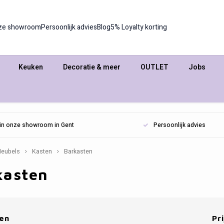
ze showroom
Persoonlijk advies
Blog
5% Loyalty korting
Keuken
Decoratie & meer
OUTLET
Jobs
n in onze showroom in Gent
Persoonlijk advies
eubels
Kasten
Barkasten
kasten
en
Pri