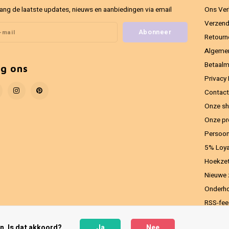
ang de laatste updates, nieuws en aanbiedingen via email
Ons Ver
Verzend
Abonneer
Retourn
Algeme
Betaal
lg ons
Privacy 
Contact
Onze sh
Onze pr
Persoon
5% Loya
Hoekzet
Nieuwe 
Onderho
RSS-fe
n. Is dat akkoord?
Ja
Nee