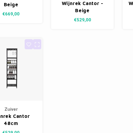
Wijnrek Cantor -
W
Beige
Beige
€669,00
€529,00
Zuiver
jnrek Cantor
48cm
€529,00