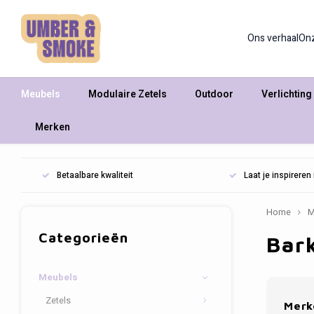
Ons verhaal
On
Meubels
Modulaire Zetels
Outdoor
Verlichting
Merken
Betaalbare kwaliteit
Laat je inspirere
Home
M
Categorieën
Bar
Meubels
Zetels
Merk