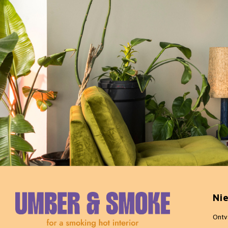
Ni
Ontv