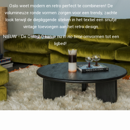
Oslo weet modern en retro perfect te combineren! De
volumineuze ronde vormen zorgen voor een trendy, zachte
look terwijl de diepliggende steken in het textiel een snufje
vintage toevoegen aan het retro design.
NIEUW - De Oslo 2.0 kan je nu in
no time
omvormen tot een
ligbed!