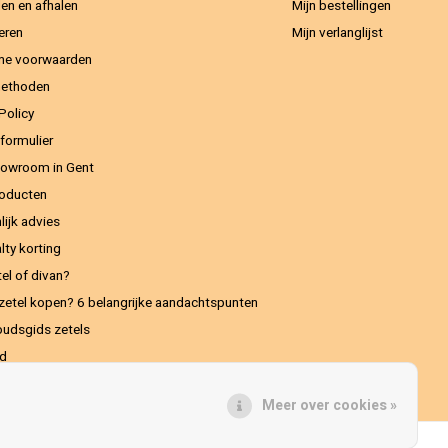
en en afhalen
Mijn bestellingen
eren
Mijn verlanglijst
ne voorwaarden
methoden
Policy
formulier
owroom in Gent
oducten
lijk advies
lty korting
el of divan?
zetel kopen? 6 belangrijke aandachtspunten
udsgids zetels
ed
Meer over cookies »