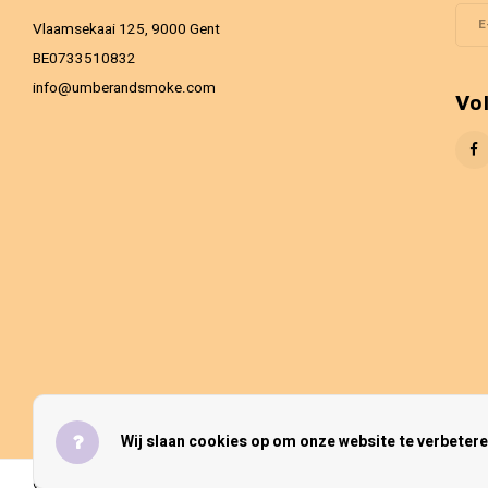
Vlaamsekaai 125, 9000 Gent
BE0733510832
info@umberandsmoke.com
Vo
Wij slaan cookies op om onze website te verbetere
© Copyright 2026 Umber & Smoke - Theme by
Shopmonkey