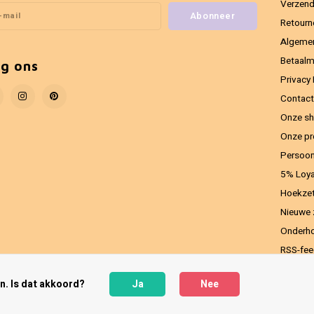
Verzend
Abonneer
Retourn
Algeme
Betaal
lg ons
Privacy 
Contact
Onze sh
Onze pr
Persoon
5% Loya
Hoekzet
Nieuwe 
Onderho
RSS-fe
n. Is dat akkoord?
Ja
Nee