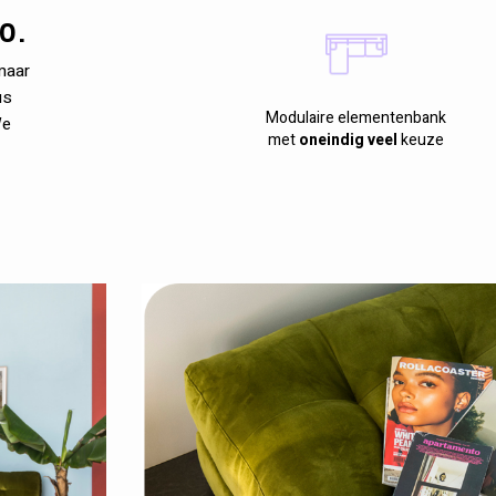
0.
(maar
us
Modulaire elementenbank
We
met
oneindig veel
keuze