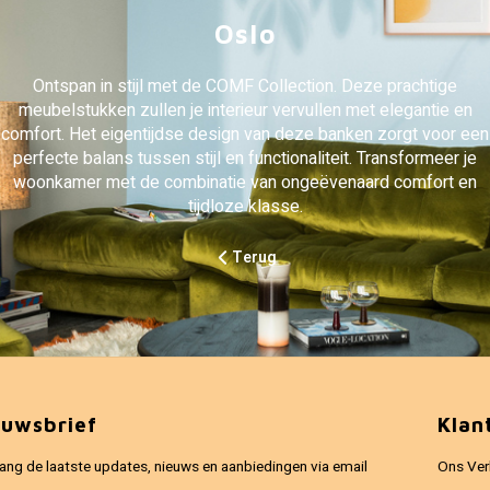
Oslo
Ontspan in stijl met de COMF Collection. Deze prachtige
meubelstukken zullen je interieur vervullen met elegantie en
comfort. Het eigentijdse design van deze banken zorgt voor een
perfecte balans tussen stijl en functionaliteit. Transformeer je
woonkamer met de combinatie van ongeëvenaard comfort en
tijdloze klasse.
Terug
euwsbrief
Klan
ang de laatste updates, nieuws en aanbiedingen via email
Ons Ver