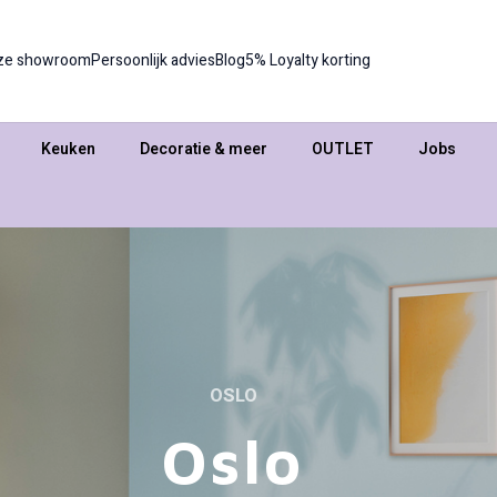
ze showroom
Persoonlijk advies
Blog
5% Loyalty korting
Keuken
Decoratie & meer
OUTLET
Jobs
OSLO
Oslo