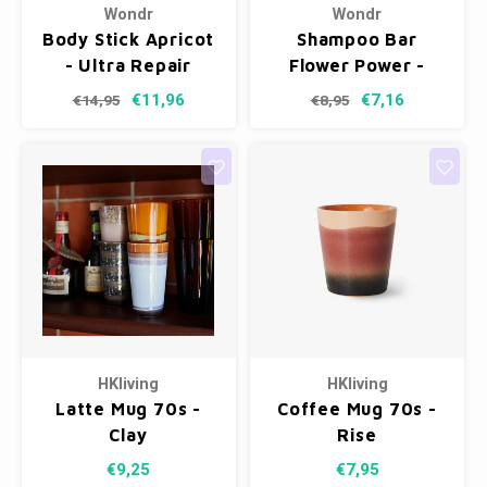
Wondr
Wondr
Body Stick Apricot
Shampoo Bar
- Ultra Repair
Flower Power -
Hydrating
€11,96
€7,16
€14,95
€8,95
HKliving
HKliving
Latte Mug 70s -
Coffee Mug 70s -
Clay
Rise
€9,25
€7,95