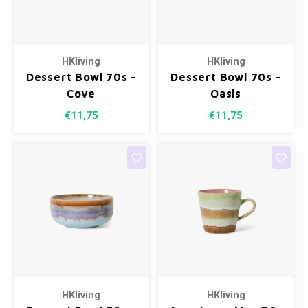
Kasten
Cobble
Spotjes
Kleer
Badm
Vazen
Bankjes
Vienna
Vitrin
HKliving
HKliving
Kussens
Havana
Conso
Dessert Bowl 70s -
Dessert Bowl 70s -
Cove
Oasis
Plaids
Helsinki
Nacht
€11,75
€11,75
Bath & Body
Belvedere
Kaste
Kaartjes
Isla Sofa
Wandk
Textiel
Daydream XL
Kerst
Geurstokjes
HKliving
HKliving
Bloempotten