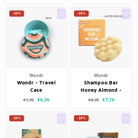
-20%
-20%
Wondr
Wondr
Wondr - Travel
Shampoo Bar
Case
Honey Almond -
Repair
€6,36
€7,16
€7,95
€8,95
-20%
-20%