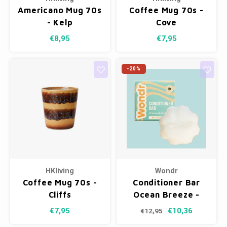
Americano Mug 70s
Coffee Mug 70s -
- Kelp
Cove
€8,95
€7,95
-20%
HKliving
Wondr
Coffee Mug 70s -
Conditioner Bar
Cliffs
Ocean Breeze -
Anti Frizz
€7,95
€10,36
€12,95