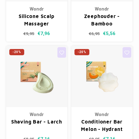
Wondr
Wondr
Silicone Scalp
Zeephouder -
Massager
Bamboo
€7,96
€5,56
€9,95
€6,95
-20%
-20%
Wondr
Wondr
Shaving Bar - Larch
Conditioner Bar
Melon - Hydrant