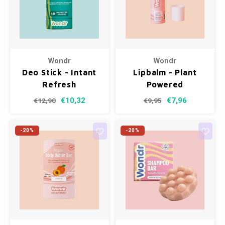
Wondr
Wondr
Deo Stick - Intant
Lipbalm - Plant
Refresh
Powered
€10,32
€7,96
€12,90
€9,95
-20%
-20%