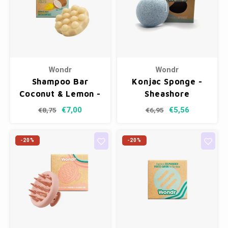
Wondr
Wondr
Shampoo Bar
Konjac Sponge -
Coconut & Lemon -
Sheashore
Normaal
€7,00
€5,56
€8,75
€6,95
-20%
-20%