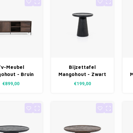
Tv-Meubel
Bijzettafel
ohout - Bruin
Mangohout - Zwart
M
180cm
46cm
€899,00
€199,00