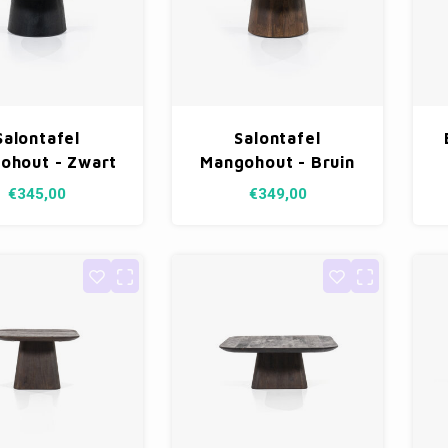
Salontafel
Salontafel
ohout - Zwart
Mangohout - Bruin
80cm
80cm
€345,00
€349,00