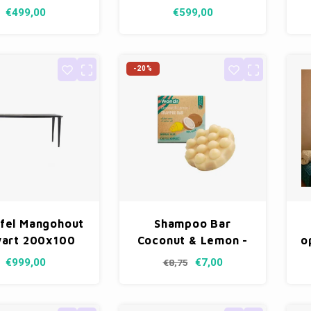
€499,00
€599,00
-20%
fel Mangohout
Shampoo Bar
wart 200x100
Coconut & Lemon -
o
cm
Normaal
€999,00
€7,00
€8,75
h
-