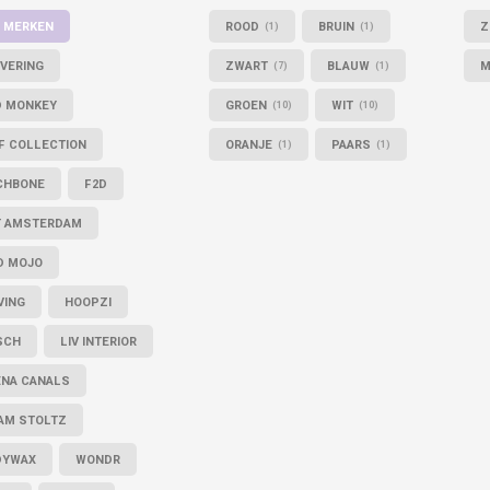
 MERKEN
ROOD
BRUIN
Z
(1)
(1)
VERING
ZWART
BLAUW
M
(7)
(1)
D MONKEY
GROEN
WIT
(10)
(10)
F COLLECTION
ORANJE
PAARS
(1)
(1)
CHBONE
F2D
T AMSTERDAM
D MOJO
VING
HOOPZI
SCH
LIV INTERIOR
ENA CANALS
AM STOLTZ
DYWAX
WONDR