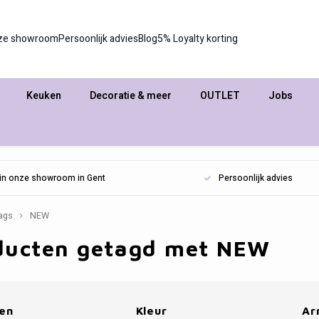
ze showroom
Persoonlijk advies
Blog
5% Loyalty korting
Keuken
Decoratie & meer
OUTLET
Jobs
n in onze showroom in Gent
Persoonlijk advies
ags
NEW
ducten getagd met NEW
en
Kleur
Ar