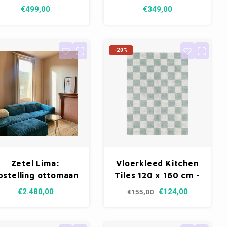
€499,00
€349,00
-20%
Zetel Lima:
Vloerkleed Kitchen
pstelling ottomaan
Tiles 120 x 160 cm -
L + 1-zit arm R +
Blue Sage
€2.480,00
€124,00
€155,00
ocker 70 x 105 cm
 Stof Corduroy cat.
C