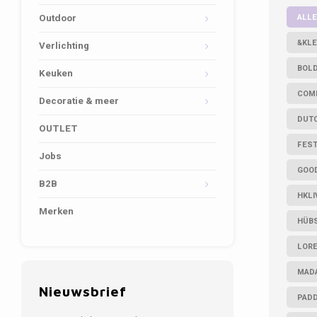
ALLE
Outdoor
&KLE
Verlichting
BOL
Keuken
COM
Decoratie & meer
DUT
OUTLET
FES
Jobs
GOO
B2B
HKLI
Merken
HÜB
LOR
MAD
Nieuwsbrief
PAD