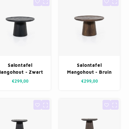
Salontafel
Salontafel
angohout - Zwart
Mangohout - Bruin
66cm
66cm
€299,00
€299,00