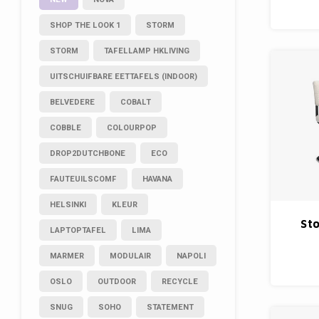
SHOP THE LOOK 1
STORM
STORM
TAFELLAMP HKLIVING
UITSCHUIFBARE EETTAFELS (INDOOR)
BELVEDERE
COBALT
COBBLE
COLOURPOP
DROP2DUTCHBONE
ECO
FAUTEUILSCOMF
HAVANA
HELSINKI
KLEUR
St
LAPTOPTAFEL
LIMA
MARMER
MODULAIR
NAPOLI
OSLO
OUTDOOR
RECYCLE
SNUG
SOHO
STATEMENT