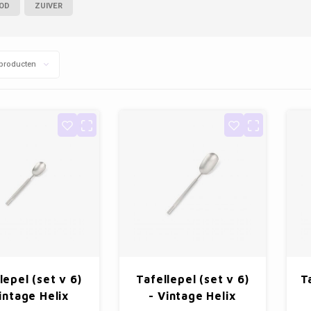
OD
ZUIVER
producten
epel (set v 6)
Tafellepel (set v 6)
T
intage Helix
- Vintage Helix