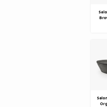
Salo
Bro
Salo
Org