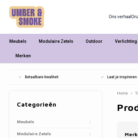
Ons verhaal
On
Meubels
Modulaire Zetels
Outdoor
Verlichting
Merken
Betaalbare kwaliteit
Laat je inspirere
Home
T
Categorieën
Pro
Meubels
Modulaire Zetels
Merk