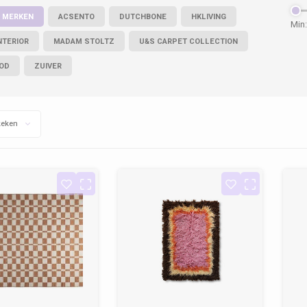
 MERKEN
ACSENTO
DUTCHBONE
HKLIVING
Min:
INTERIOR
MADAM STOLTZ
U&S CARPET COLLECTION
OD
ZUIVER
keken