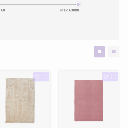
 €
0
Max: €
3000