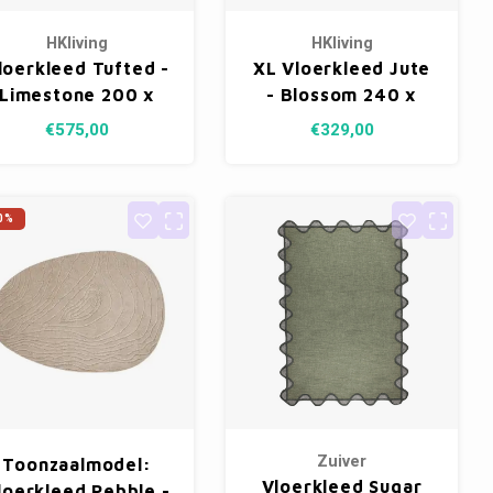
HKliving
HKliving
loerkleed Tufted -
XL Vloerkleed Jute
Limestone 200 x
- Blossom 240 x
300 cm
340 cm
€575,00
€329,00
0%
Zuiver
Toonzaalmodel:
Vloerkleed Sugar
loerkleed Pebble -