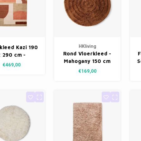
HKliving
kleed Kazi 190
Rond Vloerkleed -
F
x 290 cm -
Mahogany 150 cm
S
terracotta
€469,00
€169,00