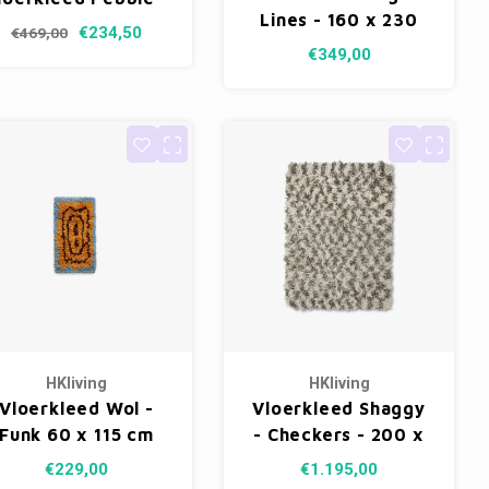
Lines - 160 x 230
eige 190 x 290 cm
€234,50
€469,00
cm
€349,00
HKliving
HKliving
Vloerkleed Wol -
Vloerkleed Shaggy
Funk 60 x 115 cm
- Checkers - 200 x
300 cm
€229,00
€1.195,00