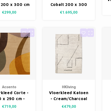
n 200 x 300 cm
Cobalt 200 x 300
B
cm
€299,00
€1.695,00
Acsento
HKliving
rkleed Corte -
Vloerkleed Katoen
0 x 290 cm -
- Cream/Charcoal
yellow
200 x 300 cm
€719,00
€479,00