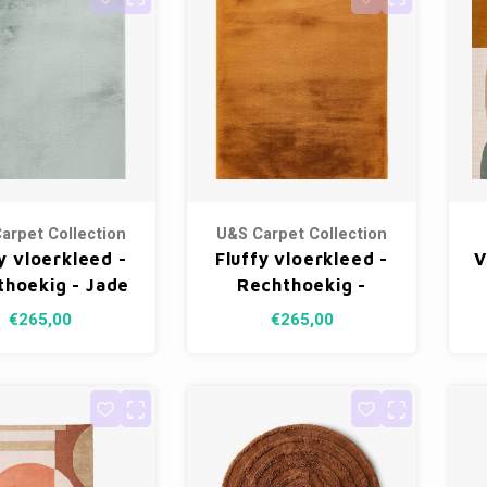
arpet Collection
U&S Carpet Collection
y vloerkleed -
Fluffy vloerkleed -
V
thoekig - Jade
Rechthoekig -
160 x 230 cm
Amber - 160 x 230
€265,00
€265,00
cm