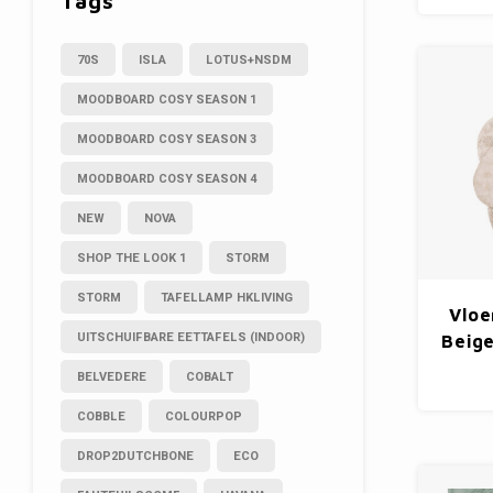
Tags
70S
ISLA
LOTUS+NSDM
MOODBOARD COSY SEASON 1
MOODBOARD COSY SEASON 3
MOODBOARD COSY SEASON 4
NEW
NOVA
SHOP THE LOOK 1
STORM
STORM
TAFELLAMP HKLIVING
Vloe
UITSCHUIFBARE EETTAFELS (INDOOR)
Beige
BELVEDERE
COBALT
COBBLE
COLOURPOP
DROP2DUTCHBONE
ECO