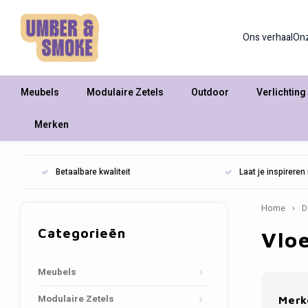
Ons verhaal
On
Meubels
Modulaire Zetels
Outdoor
Verlichting
Merken
Betaalbare kwaliteit
Laat je inspirere
Home
D
Categorieën
Vlo
Meubels
Modulaire Zetels
Merk