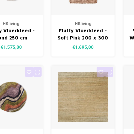
HKliving
HKliving
y Vloerkleed -
Fluffy Vloerkleed -
ond 250 cm
Soft Pink 200 x 300
W
cm
€1.575,00
€1.695,00