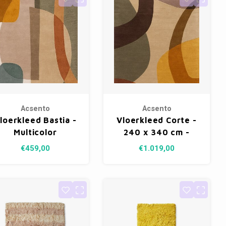
Acsento
Acsento
loerkleed Bastia -
Vloerkleed Corte -
Multicolor
240 x 340 cm -
yellow
€459,00
€1.019,00