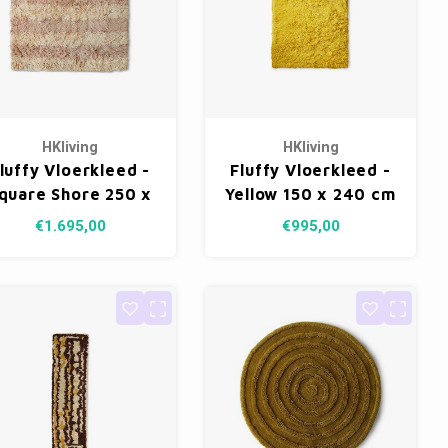
HKliving
HKliving
luffy Vloerkleed -
Fluffy Vloerkleed -
quare Shore 250 x
Yellow 150 x 240 cm
250 cm
€1.695,00
€995,00