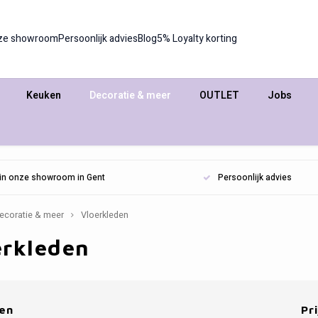
ze showroom
Persoonlijk advies
Blog
5% Loyalty korting
Keuken
Decoratie & meer
OUTLET
Jobs
n in onze showroom in Gent
Persoonlijk advies
ecoratie & meer
Vloerkleden
erkleden
en
Pri