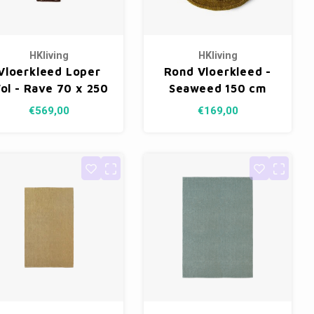
HKliving
HKliving
Vloerkleed Loper
Rond Vloerkleed -
ol - Rave 70 x 250
Seaweed 150 cm
cm
€569,00
€169,00