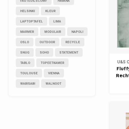
FAUTEUILSCOMF
HAVANA
HELSINKI
KLEUR
LAPTOPTAFEL
LIMA
MARMER
MODULAIR
NAPOLI
OSLO
OUTDOOR
RECYCLE
SNUG
SOHO
STATEMENT
U&S C
TABLO
TOPEETKAMER
Fluff
TOULOUSE
VIENNA
Rech
- 
WABISABI
WALNOOT