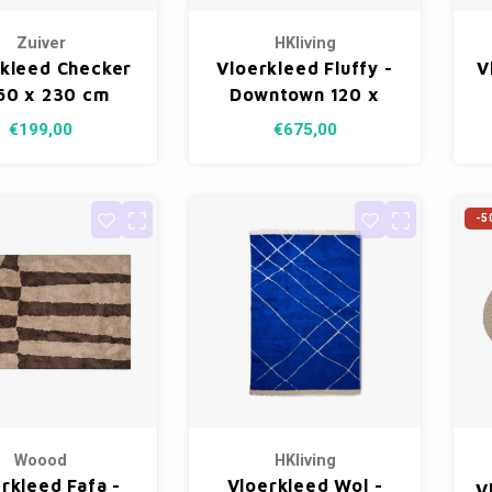
Zuiver
HKliving
rkleed Checker
Vloerkleed Fluffy -
V
160 x 230 cm
Downtown 120 x
180 cm
€199,00
€675,00
-5
Woood
HKliving
rkleed Fafa -
Vloerkleed Wol -
V