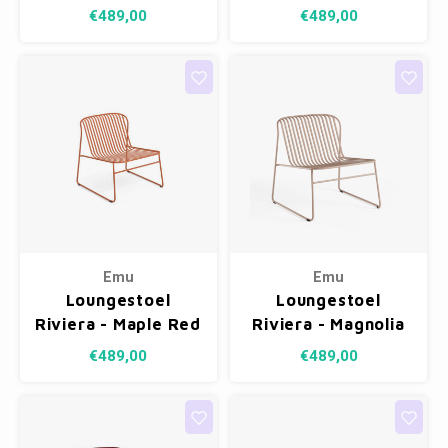
White 23
Blue 16
€489,00
€489,00
Emu
Emu
Loungestoel
Loungestoel
Riviera - Maple Red
Riviera - Magnolia
26
Pink 33
€489,00
€489,00