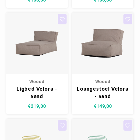
€108,00
€108,00
300/42
300/42
Woood
Woood
Ligbed Velora -
Loungestoel Velora
Sand
- Sand
€219,00
€149,00