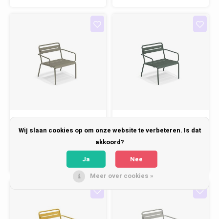
Emu
Emu
Wij slaan cookies op om onze website te verbeteren. Is dat
Loungestoel Star -
Loungestoel Star -
akkoord?
Grey/Green 37
Dark Green 75
Ja
Nee
€368,00
€368,00
Meer over cookies »