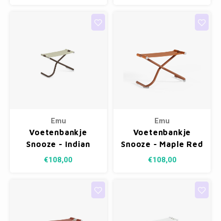
300/76
Emu
Emu
Voetenbankje
Voetenbankje
Snooze - Indian
Snooze - Maple Red
Brown 41/Beige
26/Peach 300/41
€108,00
€108,00
300/45