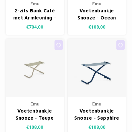
Emu
Emu
2-zits Bank Café
Voetenbankje
met Armleuning -
Snooze - Ocean
Ocean Green 88
Green 88/Mint
€704,00
€108,00
300/43
Emu
Emu
Voetenbankje
Voetenbankje
Snooze - Taupe
Snooze - Sapphire
71/Beige 300/45
Blue 43/Sky Blue
€108,00
€108,00