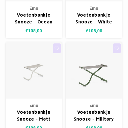
Emu
Emu
Voetenbankje
Voetenbankje
Snooze - Ocean
Snooze - White
Green
23/Red 300/46
€108,00
€108,00
88/Lemongrass
300/77
Emu
Emu
Voetenbankje
Voetenbankje
Snooze - Matt
Snooze - Military
White 23/Ice
Green 17/Ice