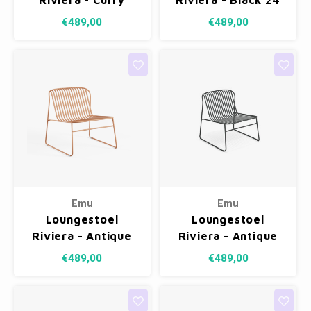
Riviera - Curry
Riviera - Black 24
Yellow 62
€489,00
€489,00
Emu
Emu
Loungestoel
Loungestoel
Riviera - Antique
Riviera - Antique
Pink 13
Iron 22
€489,00
€489,00