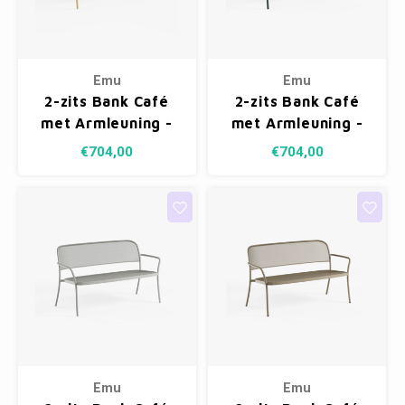
Kasten
Cobble
Spotjes
Vazen
Kleer
Badm
Bankjes
Vienna
Kussens
Vitrin
Emu
Emu
Havana
Plaids
Conso
2-zits Bank Café
2-zits Bank Café
met Armleuning -
met Armleuning -
Helsinki
Bath & Body
Nacht
Vanilla Yellow 83
Dark Green 75
€704,00
€704,00
Belvedere
Kaartjes
Kaste
Isla Sofa
Textiel
Wandk
Daydream XL
Kerst
Geurstokjes
Bloempotten
Emu
Emu