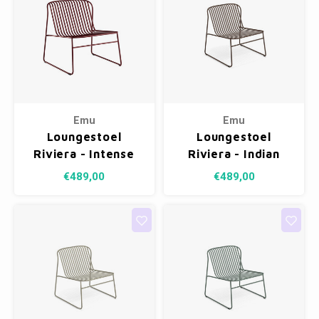
Emu
Emu
Loungestoel
Loungestoel
Riviera - Intense
Riviera - Indian
Red 46
Brown 41
€489,00
€489,00