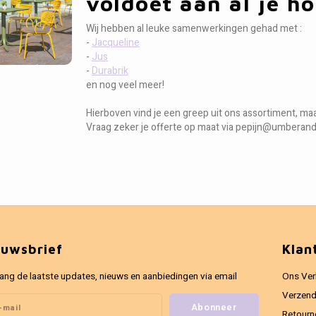
voldoet aan al je h
Wij hebben al leuke samenwerkingen gehad met :
-
Jacqueline
-
Jus
-
Durabrik
en nog veel meer!
Hierboven vind je een greep uit ons assortiment, ma
Vraag zeker je offerte op maat via
pepijn@umberan
euwsbrief
Klan
ang de laatste updates, nieuws en aanbiedingen via email
Ons Ver
Verzend
Abonneer
Retourn