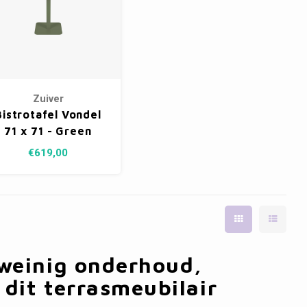
Zuiver
Bistrotafel Vondel
71 x 71 - Green
€619,00
 weinig onderhoud,
 dit terrasmeubilair