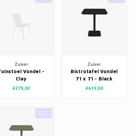
Zuiver
Zuiver
Tuinstoel Vondel -
Bistrotafel Vondel
Clay
71 x 71 - Black
€279,00
€619,00