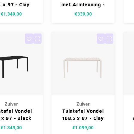
 x 97 - Clay
met Armleuning -
Green
€1.349,00
€339,00
Zuiver
Zuiver
ntafel Vondel
Tuintafel Vondel
 x 97 - Black
168.5 x 87 - Clay
€1.349,00
€1.099,00