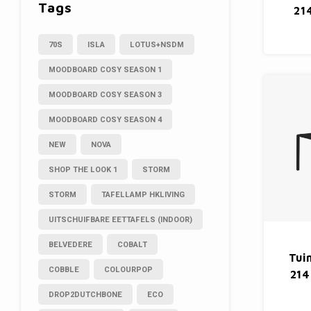
Tags
214
70S
ISLA
LOTUS+NSDM
MOODBOARD COSY SEASON 1
MOODBOARD COSY SEASON 3
MOODBOARD COSY SEASON 4
NEW
NOVA
SHOP THE LOOK 1
STORM
STORM
TAFELLAMP HKLIVING
UITSCHUIFBARE EETTAFELS (INDOOR)
BELVEDERE
COBALT
Tui
COBBLE
COLOURPOP
214
DROP2DUTCHBONE
ECO