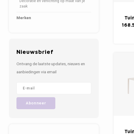
Decoratie en verlichting op maat van je
zaak
Merken
Tui
168.
Nieuwsbrief
Ontvang de laatste updates, nieuws en
aanbiedingen via email
Abonneer
Tui