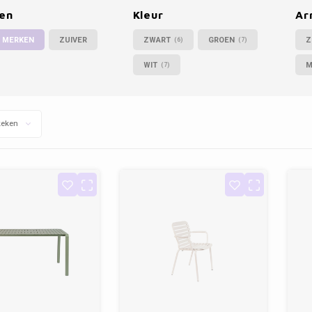
en
Kleur
Ar
 MERKEN
ZUIVER
ZWART
GROEN
Z
(6)
(7)
WIT
M
(7)
keken