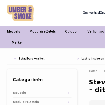
Ons verhaal
On
Meubels
Modulaire Zetels
Outdoor
Verlichting
Merken
Betaalbare kwaliteit
Laat je inspirere
Home
B
Categorieën
Stev
- di
Meubels
Modulaire Zetels