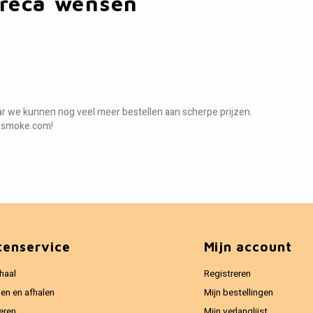
oreca wensen
ar we kunnen nog veel meer bestellen aan scherpe prijzen.
dsmoke.com
!
tenservice
Mijn account
haal
Registreren
en en afhalen
Mijn bestellingen
eren
Mijn verlanglijst