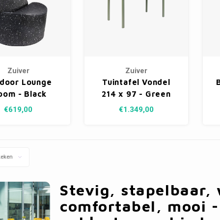
Zuiver
Zuiver
door Lounge
Tuintafel Vondel
oom - Black
214 x 97 - Green
Galaxy
€619,00
€1.349,00
keken
Stevig, stapelbaar,
comfortabel, mooi -