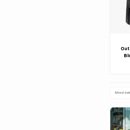
Out
Bl
Meest be