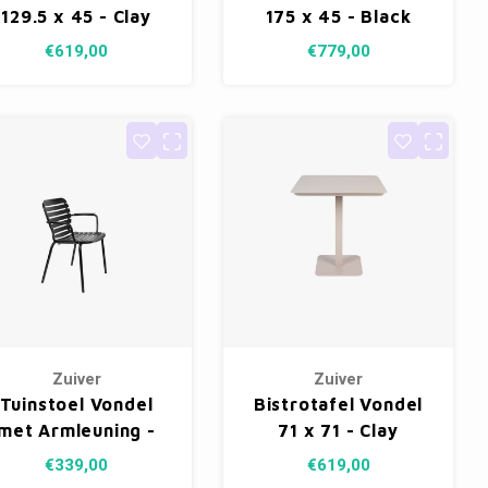
129.5 x 45 - Clay
175 x 45 - Black
€619,00
€779,00
Zuiver
Zuiver
Tuinstoel Vondel
Bistrotafel Vondel
met Armleuning -
71 x 71 - Clay
Black
€339,00
€619,00