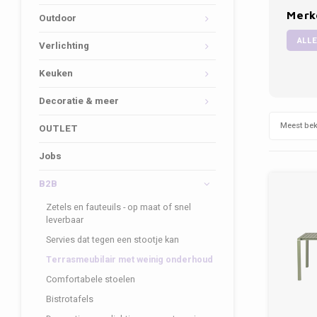
Merk
Outdoor
ALLE
Verlichting
Keuken
Decoratie & meer
Meest be
OUTLET
Jobs
B2B
Zetels en fauteuils - op maat of snel
leverbaar
Servies dat tegen een stootje kan
Terrasmeubilair met weinig onderhoud
Comfortabele stoelen
Bistrotafels