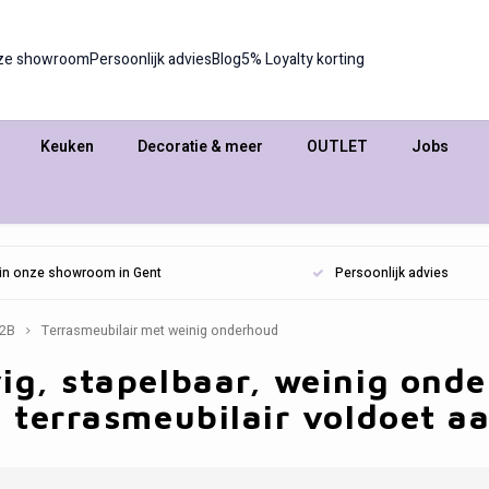
ze showroom
Persoonlijk advies
Blog
5% Loyalty korting
Keuken
Decoratie & meer
OUTLET
Jobs
n in onze showroom in Gent
Persoonlijk advies
2B
Terrasmeubilair met weinig onderhoud
ig, stapelbaar, weinig ond
t terrasmeubilair voldoet a