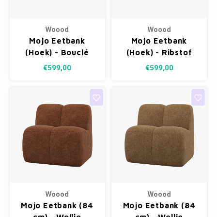
Woood
Woood
Mojo Eetbank
Mojo Eetbank
(Hoek) - Bouclé
(Hoek) - Ribstof
Bruin Melange
Bruin
€599,00
€599,00
Woood
Woood
Mojo Eetbank (84
Mojo Eetbank (84