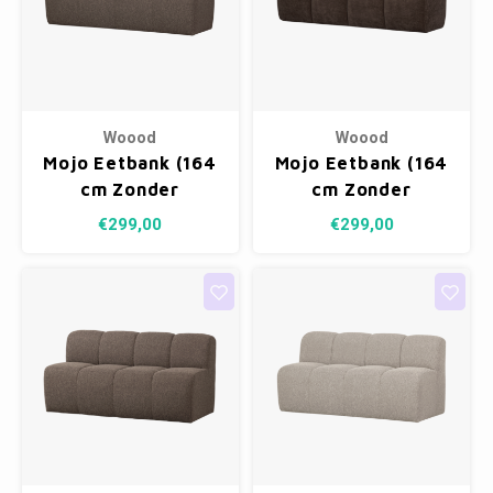
Woood
Woood
Mojo Eetbank (164
Mojo Eetbank (164
cm Zonder
cm Zonder
Rugleuning) -
Rugleuning) -
€299,00
€299,00
Bouclé Bruin
Ribstof Bruin
Melange