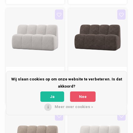
Melange
Woood
Woood
Wij slaan cookies op om onze website te verbeteren. Is dat
Mojo Eetbank (164
Mojo Eetbank (164
akkoord?
cm) - Bouclé Ecru
cm) - Wollig Bruin
Melange
Ja
Nee
€849,00
€849,00
Meer over cookies »