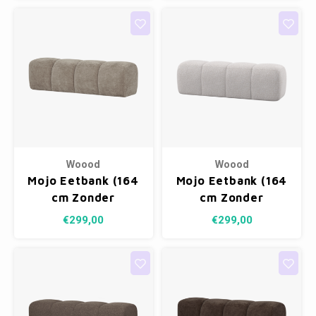
Melange
Melange
Woood
Woood
Mojo Eetbank (164
Mojo Eetbank (164
cm Zonder
cm Zonder
Rugleuning) -
Rugleuning) -
€299,00
€299,00
Ribstof Donkerzand
Bouclé Ecru
Melange