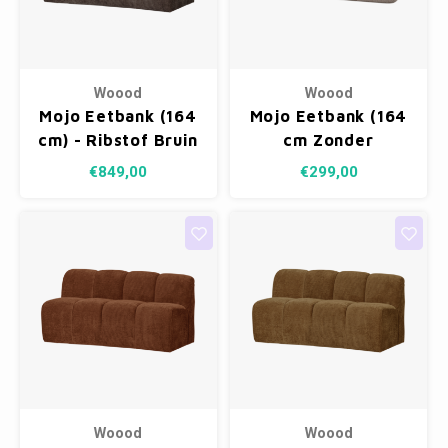
Woood
Woood
Mojo Eetbank (164
Mojo Eetbank (164
cm) - Ribstof Bruin
cm Zonder
Rugleuning) -
€849,00
€299,00
Wollig Donkerzand
Woood
Woood