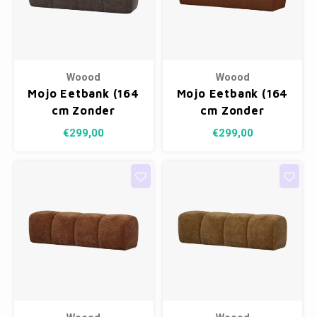
Woood
Woood
Mojo Eetbank (164
Mojo Eetbank (164
cm Zonder
cm Zonder
Rugleuning) -
Rugleuning) -
€299,00
€299,00
Wollig Bruin
Bouclé Roestbruin
Melange