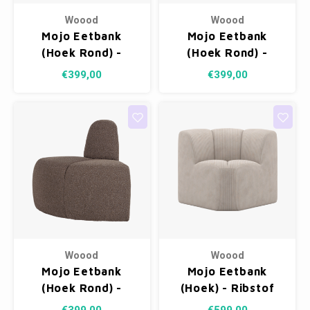
Woood
Woood
Mojo Eetbank
Mojo Eetbank
(Hoek Rond) -
(Hoek Rond) -
Ribstof Donkerzand
Bouclé Ecru
€399,00
€399,00
Melange
Woood
Woood
Mojo Eetbank
Mojo Eetbank
(Hoek Rond) -
(Hoek) - Ribstof
Bouclé Bruin
Ecru