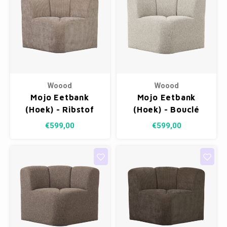
Woood
Woood
Mojo Eetbank
Mojo Eetbank
(Hoek) - Ribstof
(Hoek) - Bouclé
Donkerzand
Ecru Melange
€599,00
€599,00