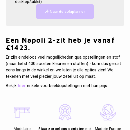
desktop/tablet)
Kasten
Spotjes
Vazen
Kleer
Badm
Naar de sofaplanner
Cobble
Bankjes
Kussens
Vitrin
Vienna
Plaids
Conso
Een Napoli 2-zit heb je vanaf
Havana
€1423.
Bath & Body
Nacht
Helsinki
Er zijn eindeloos veel mogelijkheden qua opstellingen en stof
Kaartjes
Kaste
(maar liefst 400 soorten kleuren en stoffen) - kom dus gerust
Belvedere
eens langs in de winkel en we laten je alle opties zien! We
Textiel
Wandk
tekenen met veel plezier jouw zetel uit op maat.
Isla Sofa
Bekijk
hier
enkele voorbeeldopstellingen met hun prijs.
Kerst
Daydream XL
Geurstokjes
Bloempotten
Modulaire
5 jaar
zorgeloos genieten
met
Made in Europe