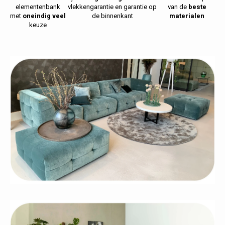
Fotokaders
elementenbank
vlekkengarantie en garantie op
van de
beste
met
oneindig veel
de binnenkant
materialen
keuze