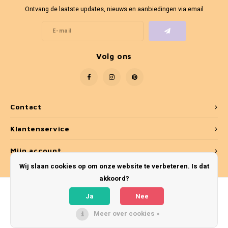
Fotokaders
Ontvang de laatste updates, nieuws en aanbiedingen via email
Volg ons
Contact
Klantenservice
Mijn account
Wij slaan cookies op om onze website te verbeteren. Is dat
akkoord?
Ja
Nee
Meer over cookies »
© Copyright 2026 Umber & Smoke - Theme by
Shopmonkey