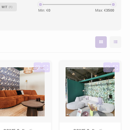
WIT
(1)
Min: €
0
Max: €
3500