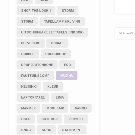
(ro
Hoe
SHOP THE LOOK 1
STORM
Hoek
STORM
TAFELLAMP HKLIVING
L
UITSCHUIFBARE EETTAFELS (INDOOR)
Nieuwste 
BELVEDERE
COBALT
COBBLE
COLOURPOP
DROP2DUTCHBONE
ECO
FAUTEUILSCOMF
HAVANA
HELSINKI
KLEUR
LAPTOPTAFEL
LIMA
MARMER
MODULAIR
NAPOLI
OSLO
OUTDOOR
RECYCLE
SNUG
SOHO
STATEMENT