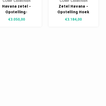
COMF Collection
COMF Collection
Havana zetel -
Zetel Havana -
Opstelling:
Opstelling Hoek
Hoekelement Rond
(rond)+ 1,5 zit +
€3.050,00
€3.184,00
+ 1-zit +
Hoek (trapeze) +
Hoekelement
Hoek (rond) - stof
Trapeze - Stof:
Andermaat cat. D
Andermaat Venro
(cat. B)