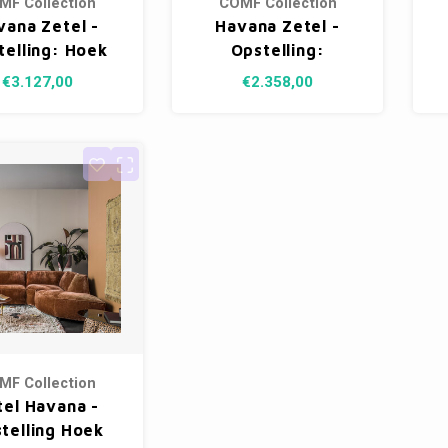
MF Collection
COMF Collection
vana Zetel -
Havana Zetel -
telling: Hoek
Opstelling:
(rond) +
Hoekelement (rond)
€3.127,00
€2.358,00
oekelement
+ 1-zit + 1-zit
apeze) + 1-zit
(rechts) - in Stof:
der armen +
Levis , kleur 25
k (rond) - in
(cat. E)
: Cord , kleur
03 (cat. C)
MF Collection
tel Havana -
telling Hoek