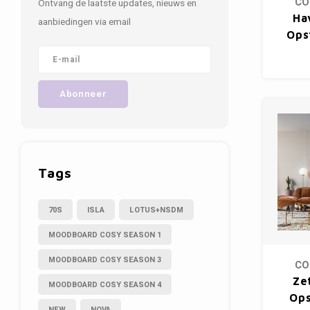
CO
Ontvang de laatste updates, nieuws en
Ha
aanbiedingen via email
Ops
H
(tr
Abonneer
zon
Hoe
Stof
4
Tags
70S
ISLA
LOTUS+NSDM
MOODBOARD COSY SEASON 1
MOODBOARD COSY SEASON 3
CO
Ze
MOODBOARD COSY SEASON 4
Ops
NEW
NOVA