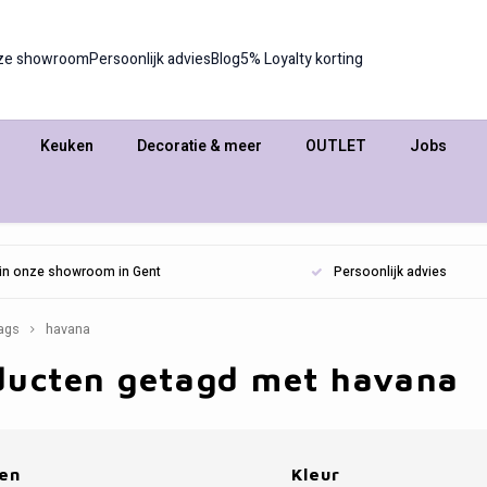
ze showroom
Persoonlijk advies
Blog
5% Loyalty korting
Keuken
Decoratie & meer
OUTLET
Jobs
n in onze showroom in Gent
Persoonlijk advies
ags
havana
ducten getagd met havana
en
Kleur