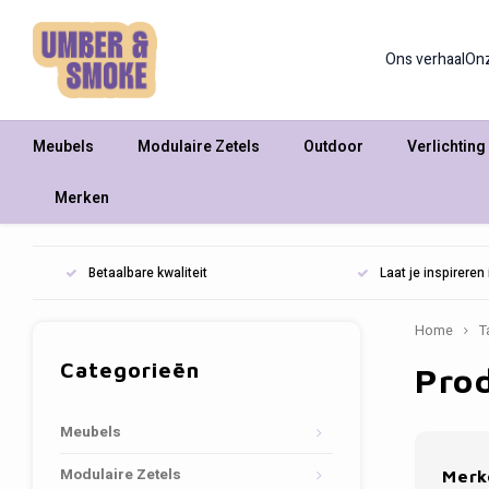
Ons verhaal
On
Meubels
Modulaire Zetels
Outdoor
Verlichting
Merken
Betaalbare kwaliteit
Laat je inspirere
Home
T
Categorieën
Pro
Meubels
Modulaire Zetels
Merk