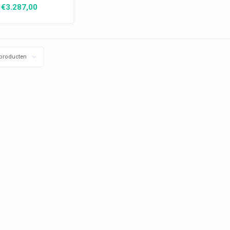
nd)+ 1,5 zit +
€3.287,00
k (trapeze) +
 (rond) - stof
evis cat. E
producten