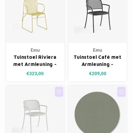
Emu
Emu
Tuinstoel Riviera
Tuinstoel Café met
met Armleuning -
Armleuning -
Vanilla Yellow 83
Antique Iron 22
€323,00
€209,00