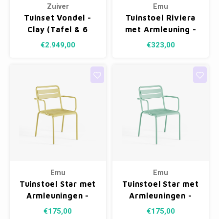
Zuiver
Emu
Tuinset Vondel -
Tuinstoel Riviera
Clay (Tafel & 6
met Armleuning -
Stoelen)
Marine Blue 16
€2.949,00
€323,00
Emu
Emu
Tuinstoel Star met
Tuinstoel Star met
Armleuningen -
Armleuningen -
Vanilla Yellow 83
Spring Green 03
€175,00
€175,00