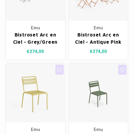
Emu
Emu
Bistroset Arc en
Bistroset Arc en
Ciel - Grey/Green
Ciel - Antique Pink
37
13
€374,00
€374,00
Emu
Emu