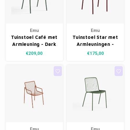
Emu
Emu
Tuinstoel Café met
Tuinstoel Star met
Armleuning - Dark
Armleuningen -
Green 75
Intense Red 46
€209,00
€175,00
Emu
Emu