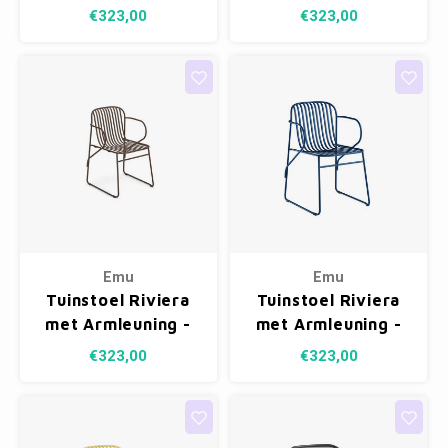
Black 24
Maple Red 26
€323,00
€323,00
Emu
Emu
Tuinstoel Riviera
Tuinstoel Riviera
met Armleuning -
met Armleuning -
Indian Brown 41
Sapphire Blue 43
€323,00
€323,00