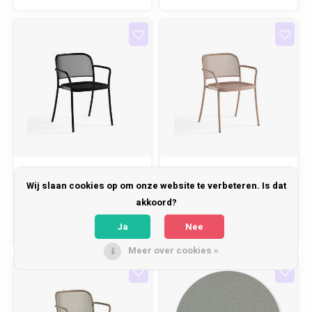
Emu
Emu
Wij slaan cookies op om onze website te verbeteren. Is dat
Tuinstoel Café met
Tuinstoel Café met
akkoord?
Armleuning - Black
Armleuning -
24
Magnolia Pink 33
Ja
Nee
€209,00
€209,00
Meer over cookies »