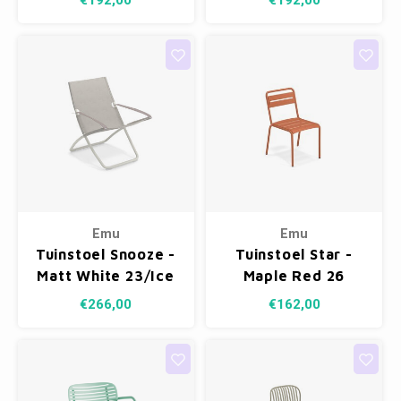
€192,00
€192,00
Emu
Emu
Tuinstoel Snooze -
Tuinstoel Star -
Matt White 23/Ice
Maple Red 26
300/42
€266,00
€162,00