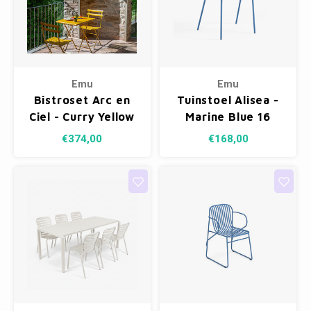
Emu
Emu
Bistroset Arc en
Tuinstoel Alisea -
Ciel - Curry Yellow
Marine Blue 16
62
€374,00
€168,00