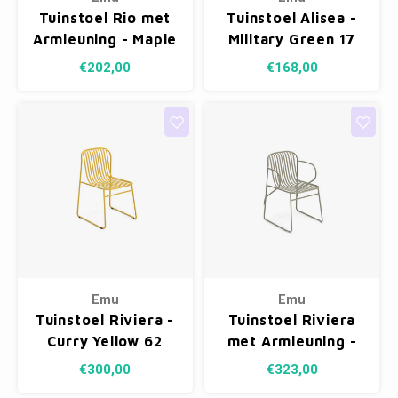
Tuinstoel Rio met
Tuinstoel Alisea -
Armleuning - Maple
Military Green 17
red 26
€202,00
€168,00
Emu
Emu
Tuinstoel Riviera -
Tuinstoel Riviera
Curry Yellow 62
met Armleuning -
Grey/Green 37
€300,00
€323,00