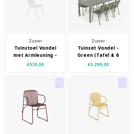
Zuiver
Zuiver
Tuinstoel Vondel
Tuinset Vondel -
met Armleuning -
Green (Tafel & 6
Clay
Armstoelen)
€339,00
€3.289,00