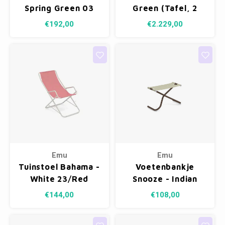
Spring Green 03
Green (Tafel, 2
Stoelen & Bank)
€192,00
€2.229,00
Emu
Emu
Tuinstoel Bahama -
Voetenbankje
White 23/Red
Snooze - Indian
300/46
Brown 41/Beige
€144,00
€108,00
300/45