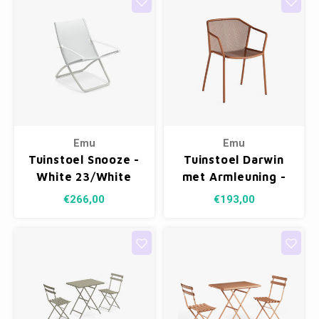
Emu
Emu
Tuinstoel Snooze -
Tuinstoel Darwin
White 23/White
met Armleuning -
300/54
Maple Red 26
€266,00
€193,00