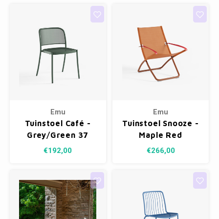
Emu
Emu
Tuinstoel Café -
Tuinstoel Snooze -
Grey/Green 37
Maple Red
26/Peach 300/41
€192,00
€266,00