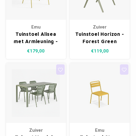
Kasten
Cobble
Spotjes
Vazen
Kleer
Badm
Bankjes
Vienna
Kussens
Vitrin
Emu
Zuiver
Havana
Plaids
Conso
Tuinstoel Alisea
Tuinstoel Horizon -
met Armleuning -
Forest Green
Helsinki
Bath & Body
Nacht
Vanilla Yellow 83
€179,00
€119,00
Belvedere
Kaartjes
Kaste
Isla Sofa
Textiel
Wandk
Daydream XL
Kerst
Geurstokjes
Bloempotten
Zuiver
Emu