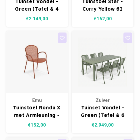
Tuinset Vondel -
Tuinstoel Star -
Fotokaders
Green (Tafel & 4
Curry Yellow 62
Stoelen)
€2.149,00
€162,00
Emu
Zuiver
Tuinstoel Ronda X
Tuinset Vondel -
met Armleuning -
Green (Tafel & 6
Maple Red 26
Stoelen)
€152,00
€2.949,00