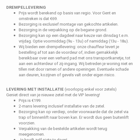
Fotokaders
DREMPELLEVERING
Prijs wordt berekend op basis van regio. Voor Gent en
omstreken is dat €69.
Bezorging is exclusief montage van gekochte artikelen.
Bezorging in de verpakking op de begane grond.
Bezorging kan op een dagdeel naar keuze van dinsdag t.e.m.
vrijdag. Optie voormiddag (9u - 13u) of namiddag (13u - 18u).
Wij bieden een drempellevering: onze chauffeur levert je
bestelling af tot aan de voordeur of, indien gemakkelijk
bereikbaar over een verhard pad met ons transportkarretje, tot
aan een achterdeur of zij-ingang. Wij betreden je woning niet en
tillen niet door ramen of andere openingen. Eventuele schade
aan deuren, kozijnen of gevels valt onder eigen risico.
LEVERING MET INSTALLATIE
(voorlopig enkel voor zetels)
Geniet direct van je nieuwe zetel met de VIP levering!
Prijs is €199.
2-mans levering inclusief installatie van de zetel.
Bezorging kan op verdiep, onder voorwaarde dat de zetel via
trap of binnenlift naar boven kan. Er wordt dus geen buitenlift
voorzien.
Verpakking van de bestelde artikelen wordt terug
meegenomen.
Je hoeft zelf niets te doen!