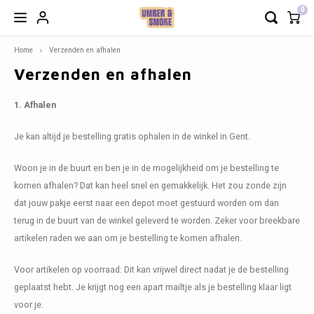
0
Home
Verzenden en afhalen
Hoofdmenu / modulaire zetels
Hoofdmenu / decoratie & meer
Hoofdmenu / verlichting
Hoofdmenu / meubels
Hoofdmenu / outdoor
Hoofdmenu / keuken
Hoofdmenu / b2b
Hoofdmenu /
Hoofd
Ho
H
H
Verzenden en afhalen
Decoratie & meer
Modulaire Zetels
Verlichting
Meubels
Outdoor
Keuken
B2B
1. Afhalen
Zetels
Napoli
Tuintafels
Hanglampen
Borden
Vloerkleden
Zetels en fauteuils - op maat of snel leverbaar
COMF 
Modula
Burea
Keuke
Maan 
Barbi
Outdoo
Recht
Spieg
Cadea
Geurk
Je kan altijd je bestelling gratis ophalen in de winkel in Gent.
Tafels
Lima
Tuinstoelen
Staande lampen
Bestek
Wanddecoratie
Servies dat tegen een stootje kan
Fauteu
Eettaf
Toog/
Tv Me
Outdoo
Recht
Frame
Cadea
Woon je in de buurt en ben je in de mogelijkheid om je bestelling te
Stoelen
Snug sofa
Outdoor accessoires
Tafellampen
Tassen
Gifts
Terrasmeubilair met weinig onderhoud
Poefs
Bijzet
Modul
Paras
Recht
Poste
Cadea
komen afhalen? Dat kan heel snel en gemakkelijk. Het zou zonde zijn
dat jouw pakje eerst naar een depot moet gestuurd worden om dan
Barstoelen
Oslo
Outdoor bijzettafels
Wandlampen
Glazen
Kaarsen
Comfortabele stoelen
Daybe
Dress
Outdo
Rond
Kader
Cadea
terug in de buurt van de winkel geleverd te worden. Zeker voor breekbare
artikelen raden we aan om je bestelling te komen afhalen.
Bureau
Soho
Loungestoelen & Banken
Lichtbronnen
Kommen
Kandelaars
Bistrotafels
Mojo 
Barka
Outdoo
Ovaal
Wandp
Voor artikelen op voorraad: Dit kan vrijwel direct nadat je de bestelling
geplaatst hebt. Je krijgt nog een apart mailtje als je bestelling klaar ligt
Bedden
Toulouse
Hoge Tafels & Barstoelen
Lampenkappen
Nog meer voor op je tafel
Theelichthouders
Decoratie en verlichting op maat van je zaak
Wandr
Loper
voor je.