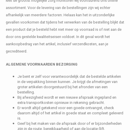
Met de grootst mogelijke zorg monitoren wij voortdurend ons online
assortiment. Voor de levering van de bestellingen zijn wij echter
afhankelijk van meerdere factoren. Helaas kan het in uitzonderlijke
gevallen voorkomen dat tijdens het verwerken van de bestelling blijkt dat
een product dat je besteld hebt niet meer op voorraad is of niet aan de
door ons gestelde kwaliteitseisen voldoet. In dit geval wordt het
aankoopbedrag van het artikel, inclusief verzendkosten, aan je
gecrediteerd.
ALGEMENE VOORWAARDEN BEZORGING
Je bent er zelf voor verantwoordelijk dat de bestelde artikelen
in de verpakking binnen kunnen. Je krijgt de afmetingen van
groter artikelen doorgestuurd bij het afronden van een
bestelling.
Bij afwezigheid wordt er een nieuwe afspraak ingepland en
extra transportkosten opnieuw in rekening gebracht.
Er wordt altijd getekend voor een goede ontvangst, check
daarom altijd of het artikel in goede staat en compleet geleverd
is.
Geef bij het maken van de afspraak door of er bijzonderheden
zijn in de route, bereikbaarheid of aan de locatie (lift,