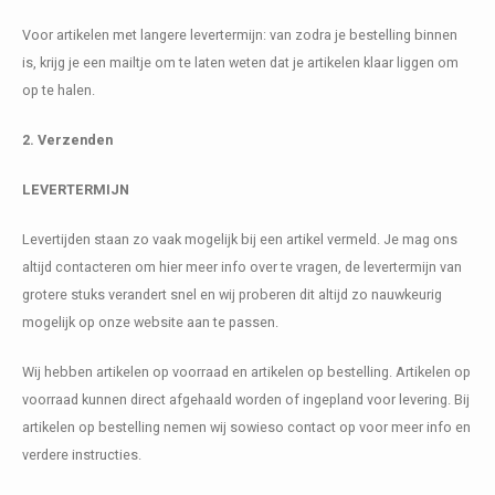
Kasten
Cobble
Spotjes
Vazen
Kleer
Badm
Voor artikelen met langere levertermijn: van zodra je bestelling binnen
is, krijg je een mailtje om te laten weten dat je artikelen klaar liggen om
Bankjes
Vienna
Kussens
Vitrin
op te halen.
Havana
Plaids
Conso
2. Verzenden
Helsinki
Bath & Body
Nacht
LEVERTERMIJN
Belvedere
Kaartjes
Kaste
Levertijden staan zo vaak mogelijk bij een artikel vermeld. Je mag ons
altijd contacteren om hier meer info over te vragen, de levertermijn van
Isla Sofa
Textiel
Wandk
grotere stuks verandert snel en wij proberen dit altijd zo nauwkeurig
mogelijk op onze website aan te passen.
Daydream XL
Kerst
Wij hebben artikelen op voorraad en artikelen op bestelling. Artikelen op
Geurstokjes
voorraad kunnen direct afgehaald worden of ingepland voor levering. Bij
artikelen op bestelling nemen wij sowieso contact op voor meer info en
Bloempotten
verdere instructies.