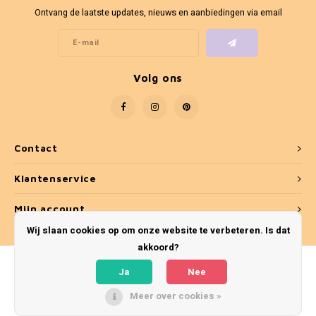
Fotokaders
Ontvang de laatste updates, nieuws en aanbiedingen via email
Volg ons
Contact
Klantenservice
Mijn account
Wij slaan cookies op om onze website te verbeteren. Is dat
akkoord?
Ja
Nee
Meer over cookies »
© Copyright 2026 Umber & Smoke - Theme by
Shopmonkey