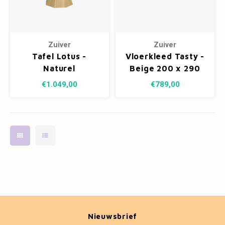
Kasten
Cobble
Spotjes
Vazen
Kleer
Badm
Bankjes
Vienna
Kussens
Vitrin
Zuiver
Zuiver
Havana
Plaids
Conso
Tafel Lotus -
Vloerkleed Tasty -
Naturel
Beige 200 x 290
Helsinki
Bath & Body
Nacht
cm
€1.049,00
€789,00
Belvedere
Kaartjes
Kaste
Isla Sofa
Textiel
Wandk
Daydream XL
Kerst
Geurstokjes
Bloempotten
Nieuwsbrief