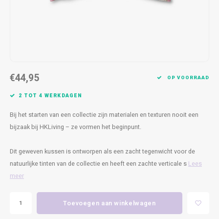
Kasten
Cobble
Spotjes
Vazen
Kleer
Badm
Bankjes
Vienna
Kussens
Vitrin
Havana
Plaids
Conso
€44,95
Helsinki
Bath & Body
Nacht
OP VOORRAAD
2 TOT 4 WERKDAGEN
Belvedere
Kaartjes
Kaste
Bij het starten van een collectie zijn materialen en texturen nooit een
Isla Sofa
Textiel
Wandk
bijzaak bij HKLiving – ze vormen het beginpunt.
Daydream XL
Kerst
Dit geweven kussen is ontworpen als een zacht tegenwicht voor de
natuurlijke tinten van de collectie en heeft een zachte verticale s
Lees
Geurstokjes
meer
Bloempotten
Toevoegen aan winkelwagen