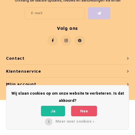
Ontvang de laatste updates, nieuws en aanbiedingen via email
Volg ons
Contact
Klantenservice
Mijn account
Wij slaan cookies op om onze website te verbeteren. Is dat
akkoord?
Ja
Nee
Meer over cookies »
© Copyright 2026 Umber & Smoke - Theme by
Shopmonkey