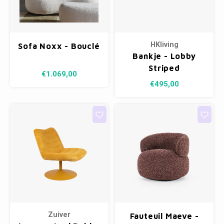
Kasten
Cobble
Spotjes
Vazen
Kleer
Badm
Bankjes
Vienna
Kussens
Vitrin
HKliving
Sofa Noxx - Bouclé
Havana
Plaids
Conso
Bankje - Lobby
Striped
€1.069,00
Helsinki
Bath & Body
Nacht
€495,00
Belvedere
Kaartjes
Kaste
Isla Sofa
Textiel
Wandk
Daydream XL
Kerst
Geurstokjes
Bloempotten
Zuiver
Fauteuil Maeve -