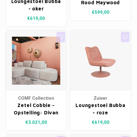
Loungestoel Bubba
Fotokaders
Rood Maywood
- oker
€599,00
€619,00
COMF Collection
Zuiver
Zetel Cobble -
Loungestoel Bubba
Opstelling: Divan
- roze
rond arm L + 1.5 zit
€3.021,00
€619,00
+ Hocker Half Rond
- Stof: Touch 02