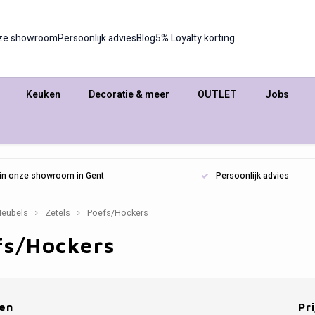
ze showroom
Persoonlijk advies
Blog
5% Loyalty korting
Keuken
Decoratie & meer
OUTLET
Jobs
n in onze showroom in Gent
Persoonlijk advies
eubels
Zetels
Poefs/Hockers
fs/Hockers
en
Pri