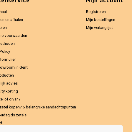
tenservice
Mijn account
haal
Registreren
en en afhalen
Mijn bestellingen
eren
Mijn verlanglijst
ne voorwaarden
methoden
Policy
formulier
owroom in Gent
oducten
lijk advies
lty korting
el of divan?
zetel kopen? 6 belangrijke aandachtspunten
udsgids zetels
ed