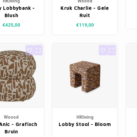
HKliving
Woood
y Lobbybank -
Kruk Charlie - Gele
Blush
Ruit
€425,00
€119,00
Woood
HKliving
Anic - Grafisch
Lobby Stool - Bloom
Bruin