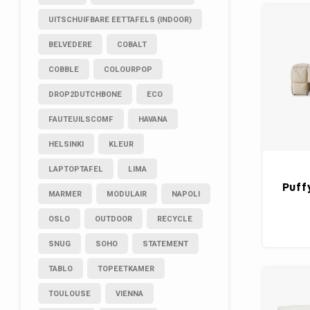
UITSCHUIFBARE EETTAFELS (INDOOR)
BELVEDERE
COBALT
COBBLE
COLOURPOP
DROP2DUTCHBONE
ECO
FAUTEUILSCOMF
HAVANA
HELSINKI
KLEUR
LAPTOPTAFEL
LIMA
Puff
MARMER
MODULAIR
NAPOLI
OSLO
OUTDOOR
RECYCLE
SNUG
SOHO
STATEMENT
TABLO
TOPEETKAMER
TOULOUSE
VIENNA