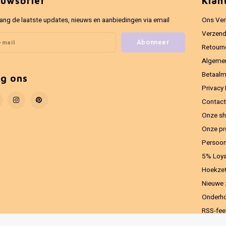
euwsbrief
Klan
ang de laatste updates, nieuws en aanbiedingen via email
Ons Ver
Verzend
Abonneer
Retourn
Algeme
Betaal
lg ons
Privacy 
Contact
Onze sh
Onze pr
Persoon
5% Loya
Hoekzet
Nieuwe 
Onderho
RSS-fe