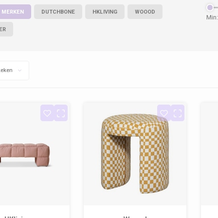
 MERKEN
DUTCHBONE
HKLIVING
WOOOD
Min:
ER
keken