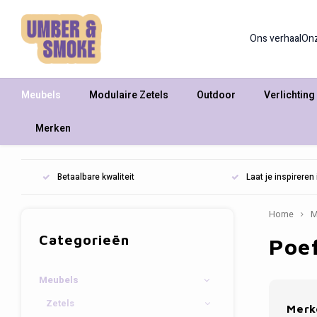
Ons verhaal
On
Meubels
Modulaire Zetels
Outdoor
Verlichting
Merken
Betaalbare kwaliteit
Laat je inspirere
Home
M
Categorieën
Poe
Meubels
Zetels
Merk