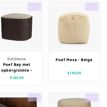
Dutchbone
Poef Mosa - Beige
Poef Bay met
opbergruimte -
€149,00
Brown
€189,00