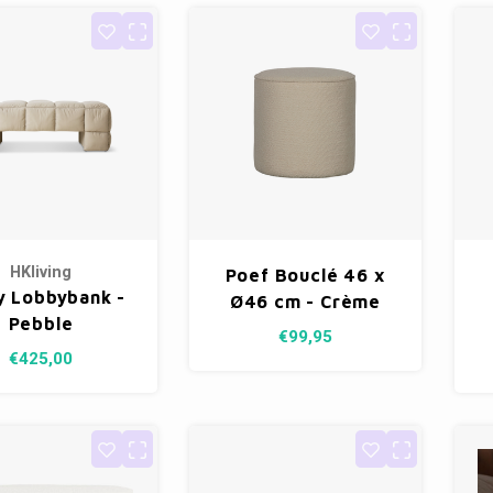
HKliving
Poef Bouclé 46 x
y Lobbybank -
Ø46 cm - Crème
Pebble
€99,95
€425,00