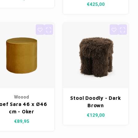
€425,00
Woood
Stool Doodly - Dark
oef Sara 46 x Ø46
Brown
cm - Oker
€129,00
€89,95