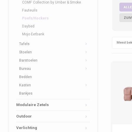
COMF Collection by Umber & Smoke
ALLE
Fauteuils
ZUIV
Poefs/Hockers
Daybed
Mojo Eetbank
Meest be
Tafels
Stoelen
Barstoelen
Bureau
Bedden
Kasten
Bankjes
Modulaire Zetels
Outdoor
Verlichting