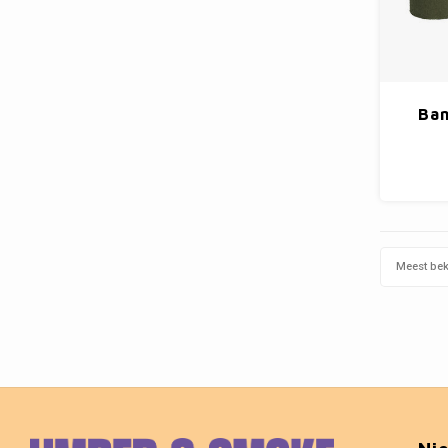
Ban
Meest be