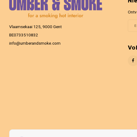
Ni
Ontv
Vlaamsekaai 125, 9000 Gent
BE0733510832
info@umberandsmoke.com
Vo