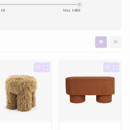
 €
0
Max: €
450