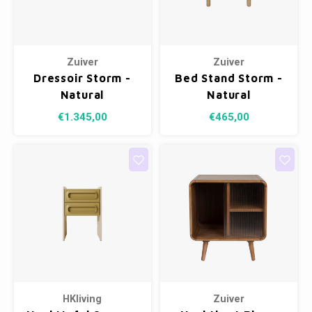
Cobble
Spotjes
Vazen
Kleer
Badm
Kasten
Vienna
Kussens
Vitrin
Zuiver
Zuiver
Bankjes
Havana
Plaids
Conso
Dressoir Storm -
Bed Stand Storm -
Natural
Natural
Helsinki
Bath & Body
€1.345,00
€465,00
Nacht
Belvedere
Kaartjes
Kaste
Isla Sofa
Textiel
Wandk
Daydream XL
Kerst
Geurstokjes
Bloempotten
HKliving
Zuiver