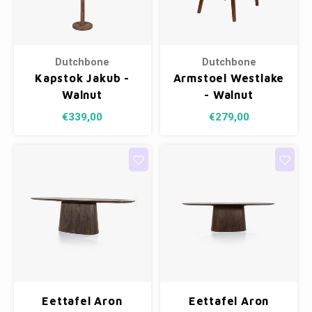
Kasten
Cobble
Spotjes
Vazen
Kleer
Badm
Bankjes
Vienna
Kussens
Vitrin
Dutchbone
Dutchbone
Havana
Plaids
Conso
Kapstok Jakub -
Armstoel Westlake
Walnut
- Walnut
Helsinki
Bath & Body
Nacht
€339,00
€279,00
Belvedere
Kaartjes
Kaste
Isla Sofa
Textiel
Wandk
Daydream XL
Kerst
Geurstokjes
Bloempotten
Eettafel Aron
Eettafel Aron