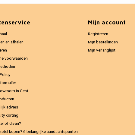
tenservice
Mijn account
haal
Registreren
en en afhalen
Mijn bestellingen
eren
Mijn verlanglijst
ne voorwaarden
methoden
Policy
formulier
owroom in Gent
oducten
lijk advies
lty korting
el of divan?
zetel kopen? 6 belangrijke aandachtspunten