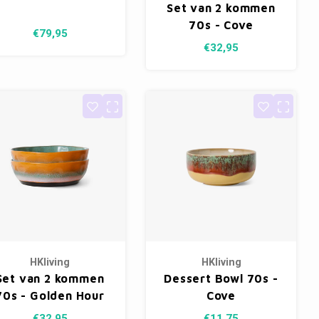
Set van 2 kommen
70s - Cove
€79,95
€32,95
HKliving
HKliving
Set van 2 kommen
Dessert Bowl 70s -
70s - Golden Hour
Cove
€32,95
€11,75