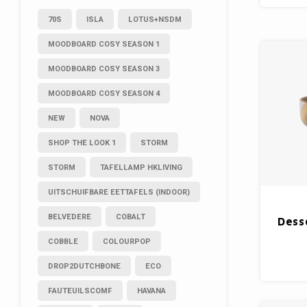
70S
ISLA
LOTUS+NSDM
MOODBOARD COSY SEASON 1
MOODBOARD COSY SEASON 3
MOODBOARD COSY SEASON 4
NEW
NOVA
SHOP THE LOOK 1
STORM
STORM
TAFELLAMP HKLIVING
UITSCHUIFBARE EETTAFELS (INDOOR)
BELVEDERE
COBALT
Dess
COBBLE
COLOURPOP
DROP2DUTCHBONE
ECO
FAUTEUILSCOMF
HAVANA