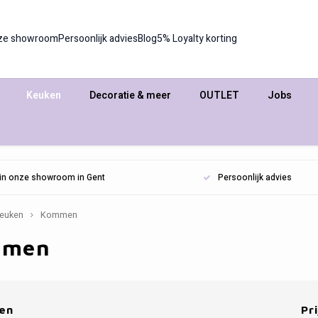
ze showroom
Persoonlijk advies
Blog
5% Loyalty korting
Keuken
Decoratie & meer
OUTLET
Jobs
n in onze showroom in Gent
Persoonlijk advies
euken
Kommen
mmen
en
Pri