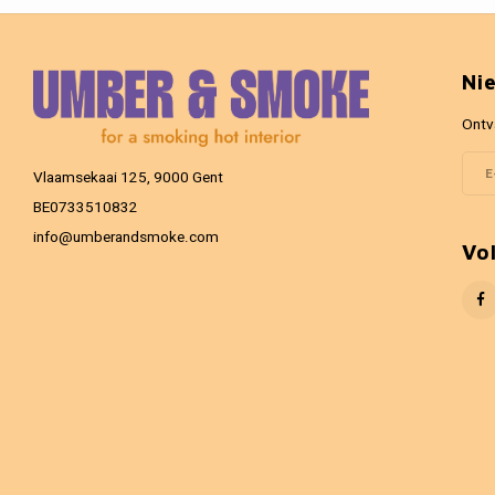
Ni
Ontv
Vlaamsekaai 125, 9000 Gent
BE0733510832
info@umberandsmoke.com
Vo