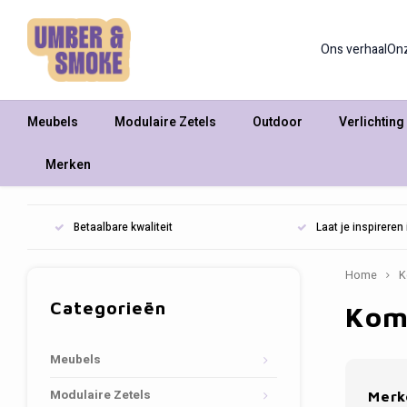
Ons verhaal
On
Meubels
Modulaire Zetels
Outdoor
Verlichting
Merken
Betaalbare kwaliteit
Laat je inspirere
Home
K
Categorieën
Ko
Meubels
Modulaire Zetels
Merk