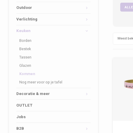
ALLE
Outdoor
Verlichting
Keuken
Meest be
Borden
Bestek
Tassen
Glazen
Kommen
Nog meer voor op je tafel
Decoratie & meer
OUTLET
Jobs
B2B