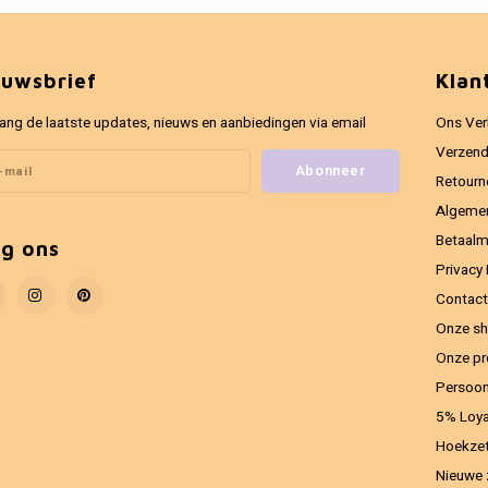
euwsbrief
Klan
ang de laatste updates, nieuws en aanbiedingen via email
Ons Ver
Verzend
Abonneer
Retourn
Algeme
Betaal
lg ons
Privacy 
Contact
Onze sh
Onze pr
Persoon
5% Loya
Hoekzet
Nieuwe 