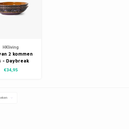
HKliving
van 2 kommen
s - Daybreak
€34,95
keken