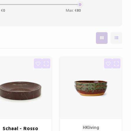
 €
0
Max: €
80
HKliving
Schaal - Rosso