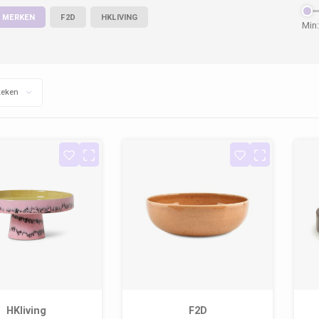
 MERKEN
F2D
HKLIVING
Min:
keken
HKliving
F2D