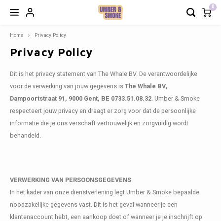
0
Home
Privacy Policy
Hoofdmenu / modulaire zetels
Hoofdmenu / decoratie & meer
Hoofdmenu / verlichting
Hoofdmenu / meubels
Hoofdmenu / outdoor
Hoofdmenu / keuken
Hoofdmenu / b2b
Hoofdmenu /
Hoofd
Ho
H
H
Privacy Policy
Decoratie & meer
Modulaire Zetels
Verlichting
Meubels
Outdoor
Keuken
B2B
Dit is het privacy statement van The Whale BV. De verantwoordelijke
Zetels
Napoli
Tuintafels
Hanglampen
Borden
Vloerkleden
Zetels en fauteuils - op maat of snel leverbaar
COMF 
Modula
Burea
Keuke
Maan 
Barbi
Outdoo
Recht
Spieg
Cadea
Geurk
voor de verwerking van jouw gegevens is
The Whale BV,
Dampoortstraat 91, 9000 Gent, BE 0733.51.08.32
. Umber & Smoke
Tafels
Lima
Tuinstoelen
Staande lampen
Bestek
Wanddecoratie
Servies dat tegen een stootje kan
Fauteu
Eettaf
Toog/
Tv Me
Outdoo
Recht
Frame
Cadea
respecteert jouw privacy en draagt er zorg voor dat de persoonlijke
informatie die je ons verschaft vertrouwelijk en zorgvuldig wordt
Stoelen
Snug sofa
Outdoor accessoires
Tafellampen
Tassen
Gifts
Terrasmeubilair met weinig onderhoud
Poefs
Bijzet
Modul
Paras
Recht
Poste
Cadea
behandeld.
Barstoelen
Oslo
Outdoor bijzettafels
Wandlampen
Glazen
Kaarsen
Comfortabele stoelen
Daybe
Dress
Outdo
Rond
Kader
Cadea
Bureau
Soho
Loungestoelen & Banken
Lichtbronnen
Kommen
Kandelaars
Bistrotafels
Mojo 
Barka
Outdoo
Ovaal
Wandp
VERWERKING VAN PERSOONSGEGEVENS
In het kader van onze dienstverlening legt Umber & Smoke bepaalde
Bedden
Toulouse
Hoge Tafels & Barstoelen
Lampenkappen
Nog meer voor op je tafel
Theelichthouders
Decoratie en verlichting op maat van je zaak
Wandr
Loper
noodzakelijke gegevens vast. Dit is het geval wanneer je een
klantenaccount hebt, een aankoop doet of wanneer je je inschrijft op