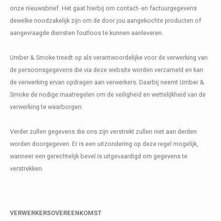
Kasten
Cobble
Spotjes
Vazen
Kleer
Badm
onze nieuwsbrief. Het gaat hierbij om contact- en factuurgegevens
dewelke noodzakelijk zijn om de door jou aangekochte producten of
Bankjes
Vienna
Kussens
Vitrin
aangevraagde diensten foutloos te kunnen aanleveren.
Havana
Plaids
Conso
Umber & Smoke treedt op als verantwoordelijke voor de verwerking van
de persoonsgegevens die via deze website worden verzameld en kan
Helsinki
Bath & Body
Nacht
de verwerking ervan opdragen aan verwerkers. Daarbij neemt Umber &
Smoke de nodige maatregelen om de veiligheid en wettelijkheid van de
Belvedere
Kaartjes
Kaste
verwerking te waarborgen.
Isla Sofa
Textiel
Wandk
Verder zullen gegevens die ons zijn verstrekt zullen niet aan derden
worden doorgegeven. Er is een uitzondering op deze regel mogelijk,
Daydream XL
Kerst
wanneer een gerechtelijk bevel is uitgevaardigd om gegevens te
verstrekken.
Geurstokjes
Bloempotten
VERWERKERSOVEREENKOMST