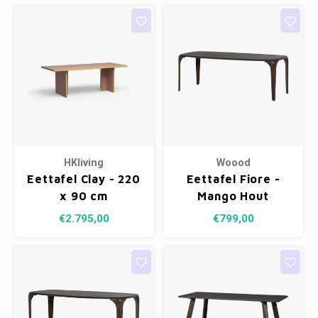
HKliving
Woood
Eettafel Clay - 220
Eettafel Fiore -
x 90 cm
Mango Hout
Donkerbruin 230 x
€2.795,00
€799,00
95 cm