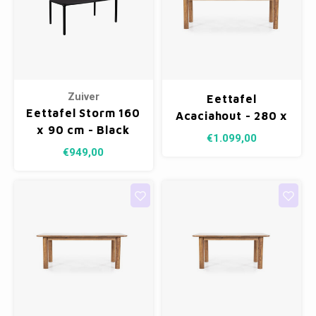
Zuiver
Eettafel
Eettafel Storm 160
Acaciahout - 280 x
x 90 cm - Black
100 cm
€1.099,00
€949,00