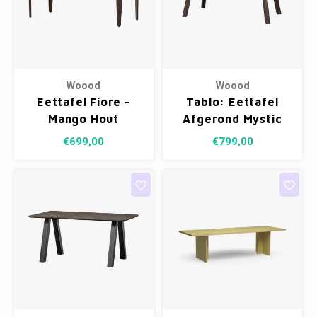
Woood
Woood
Eettafel Fiore -
Tablo: Eettafel
Mango Hout
Afgerond Mystic
Donkerbruin 190 x
Brown - 200 x 90
€699,00
€799,00
95 cm
cm