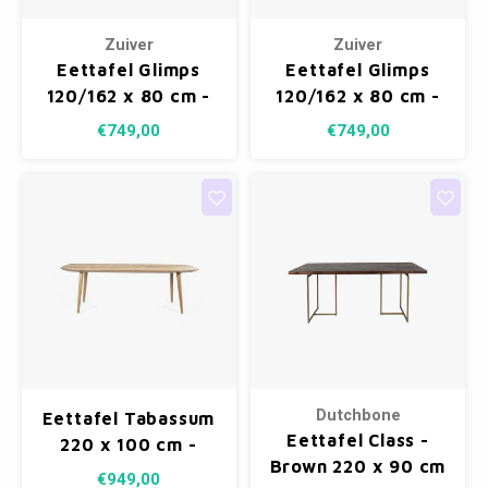
Zuiver
Zuiver
Eettafel Glimps
Eettafel Glimps
120/162 x 80 cm -
120/162 x 80 cm -
Walnut
Natural
€749,00
€749,00
Dutchbone
Eettafel Tabassum
Eettafel Class -
220 x 100 cm -
Brown 220 x 90 cm
recycled teak
€949,00