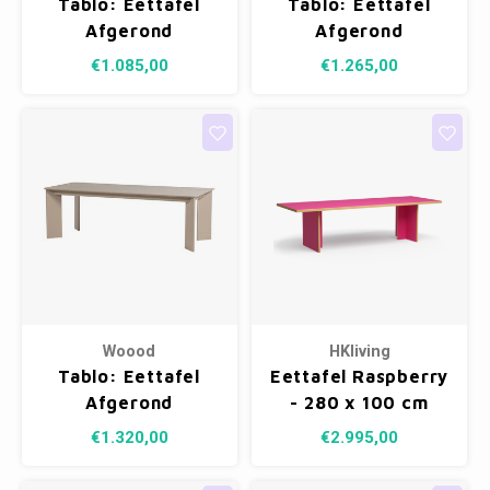
Tablo: Eettafel
Tablo: Eettafel
Fotokaders
Afgerond
Afgerond
Transparant - 180 x
Transparant - 220
€1.085,00
€1.265,00
100 cm
x 100 cm
Woood
HKliving
Tablo: Eettafel
Eettafel Raspberry
Afgerond
- 280 x 100 cm
Dakargrau - 240 x
€1.320,00
€2.995,00
100 cm