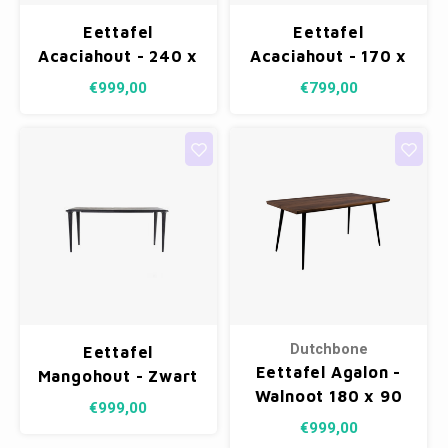
Eettafel
Eettafel
Acaciahout - 240 x
Acaciahout - 170 x
100 cm
100 cm
€999,00
€799,00
Dutchbone
Eettafel
Eettafel Agalon -
Mangohout - Zwart
Walnoot 180 x 90
200x100 cm
€999,00
cm
€999,00