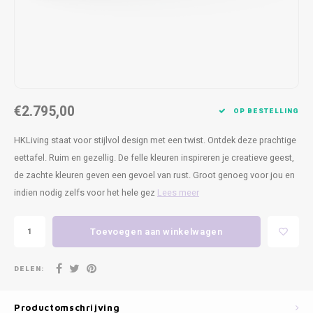
Kasten
Cobble
Spotjes
Vazen
Kleer
Badm
Bankjes
Vienna
Kussens
Vitrin
Havana
Plaids
Conso
€2.795,00
Helsinki
Bath & Body
Nacht
OP BESTELLING
HKLiving staat voor stijlvol design met een twist. Ontdek deze prachtige
Belvedere
Kaartjes
Kaste
eettafel. Ruim en gezellig. De felle kleuren inspireren je creatieve geest,
de zachte kleuren geven een gevoel van rust. Groot genoeg voor jou en
Isla Sofa
Textiel
Wandk
indien nodig zelfs voor het hele gez
Lees meer
Daydream XL
Kerst
Toevoegen aan winkelwagen
Geurstokjes
DELEN:
Bloempotten
Productomschrijving