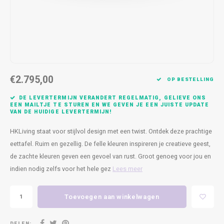
Kasten
Cobble
Spotjes
Vazen
Kleer
Badm
Bankjes
Vienna
Kussens
Vitrin
Havana
Plaids
Conso
€2.795,00
Helsinki
Bath & Body
Nacht
OP BESTELLING
DE LEVERTERMIJN VERANDERT REGELMATIG, GELIEVE ONS
Belvedere
Kaartjes
Kaste
EEN MAILTJE TE STUREN EN WE GEVEN JE EEN JUISTE UPDATE
VAN DE HUIDIGE LEVERTERMIJN!
Isla Sofa
Textiel
Wandk
HKLiving staat voor stijlvol design met een twist. Ontdek deze prachtige
eettafel. Ruim en gezellig. De felle kleuren inspireren je creatieve geest,
Daydream XL
Kerst
de zachte kleuren geven een gevoel van rust. Groot genoeg voor jou en
indien nodig zelfs voor het hele gez
Lees meer
Geurstokjes
Toevoegen aan winkelwagen
Bloempotten
DELEN: