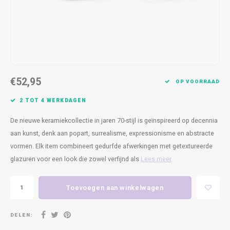
Kasten
Cobble
Spotjes
Vazen
Kleer
Badm
Bankjes
Vienna
Kussens
Vitrin
Havana
Plaids
Conso
€52,95
Helsinki
Bath & Body
Nacht
OP VOORRAAD
2 TOT 4 WERKDAGEN
Belvedere
Kaartjes
Kaste
De nieuwe keramiekcollectie in jaren 70-stijl is geïnspireerd op decennia
Isla Sofa
Textiel
Wandk
aan kunst, denk aan popart, surrealisme, expressionisme en abstracte
vormen. Elk item combineert gedurfde afwerkingen met getextureerde
Daydream XL
Kerst
glazuren voor een look die zowel verfijnd als
Lees meer
Geurstokjes
Toevoegen aan winkelwagen
Bloempotten
DELEN: