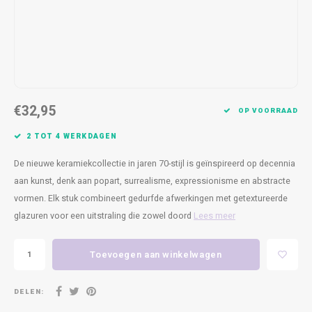
Kasten
Cobble
Spotjes
Vazen
Kleer
Badm
Bankjes
Vienna
Kussens
Vitrin
Havana
Plaids
Conso
€32,95
Helsinki
Bath & Body
Nacht
OP VOORRAAD
2 TOT 4 WERKDAGEN
Belvedere
Kaartjes
Kaste
De nieuwe keramiekcollectie in jaren 70-stijl is geïnspireerd op decennia
Isla Sofa
Textiel
Wandk
aan kunst, denk aan popart, surrealisme, expressionisme en abstracte
vormen. Elk stuk combineert gedurfde afwerkingen met getextureerde
Daydream XL
Kerst
glazuren voor een uitstraling die zowel doord
Lees meer
Geurstokjes
Toevoegen aan winkelwagen
Bloempotten
DELEN: