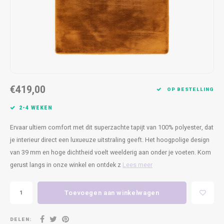
Kasten
Cobble
Spotjes
Vazen
Kleer
Badm
Bankjes
Vienna
Kussens
Vitrin
Havana
Plaids
Conso
Helsinki
Bath & Body
Nacht
€419,00
OP BESTELLING
Belvedere
Kaartjes
Kaste
2-4 WEKEN
Ervaar ultiem comfort met dit superzachte tapijt van 100% polyester, dat
Isla Sofa
Textiel
Wandk
je interieur direct een luxueuze uitstraling geeft. Het hoogpolige design
van 39 mm en hoge dichtheid voelt weelderig aan onder je voeten. Kom
Daydream XL
Kerst
gerust langs in onze winkel en ontdek z
Lees meer
Geurstokjes
Toevoegen aan winkelwagen
Bloempotten
DELEN: