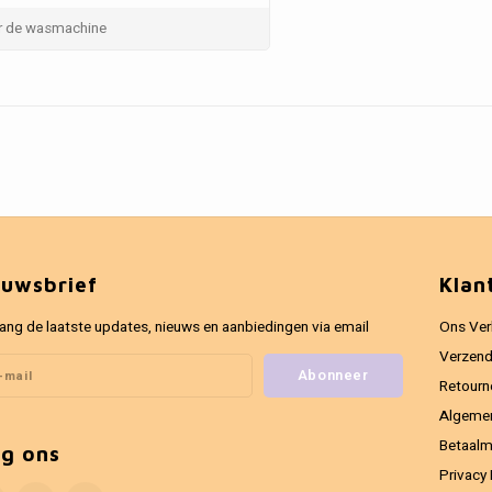
or de wasmachine
euwsbrief
Klan
ang de laatste updates, nieuws en aanbiedingen via email
Ons Ver
Verzend
Abonneer
Retourn
Algeme
Betaal
lg ons
Privacy 