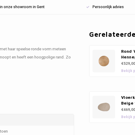
n in onze showroom in Gent
Persoonlijk advies
Gerelateerd
t met haar speelse ronde vorm meteen
Rond V
eknoopt en heeft een hoogpolige rand. Zo
Henne
€529,0
Bekijk 
Vloerk
Beige
€469,0
Bekijk 
toen