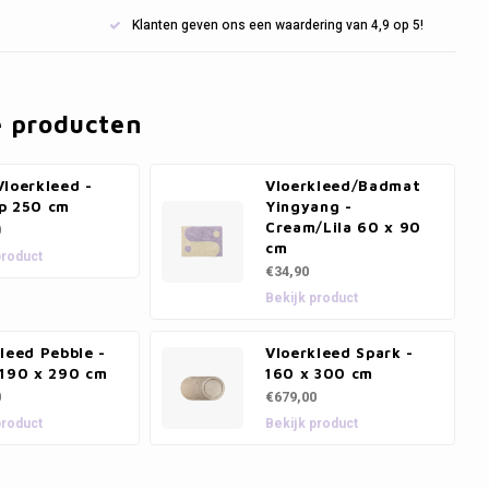
Klanten geven ons een waardering van 4,9 op 5!
e producten
loerkleed -
Vloerkleed/Badmat
p 250 cm
Yingyang -
Cream/Lila 60 x 90
0
cm
product
€34,90
Bekijk product
leed Pebble -
Vloerkleed Spark -
 190 x 290 cm
160 x 300 cm
0
€679,00
product
Bekijk product