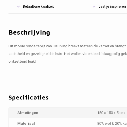
Betaalbare kwaliteit
Laat je inspirere
Beschrijving
Dit mooie ronde tapijt van HKLiving breekt meteen de kamer en breng
zachtheid en gezelligheid in huis. Het wollen vloerkleed is laagpolig g
ontzettend leuk!
Specificaties
Afmetingen
150 x 150 x 5 cm
Materiaal
80% wol & 20% ka