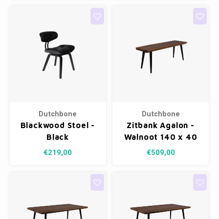
Dutchbone
Dutchbone
Blackwood Stoel -
Zitbank Agalon -
Black
Walnoot 140 x 40
cm
€219,00
€509,00