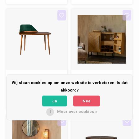
Dutchbone
Dutchbone
Wij slaan cookies op om onze website te verbeteren. Is dat
Bureau - Finn
Wijnkast Class -
akkoord?
Oak
Ja
Nee
€669,00
€1.649,00
Meer over cookies »