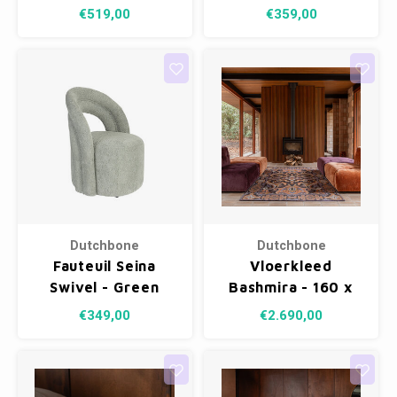
€519,00
€359,00
Dutchbone
Dutchbone
Fauteuil Seina
Vloerkleed
Swivel - Green
Bashmira - 160 x
230 cm
€349,00
€2.690,00