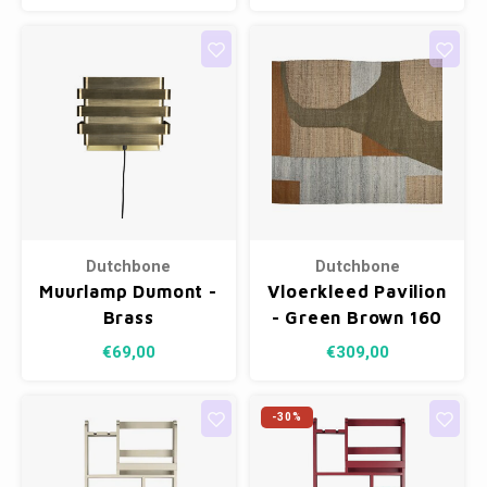
Dutchbone
Dutchbone
Muurlamp Dumont -
Vloerkleed Pavilion
Brass
- Green Brown 160
x 230 cm
€69,00
€309,00
-30%