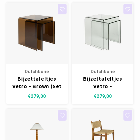
Dutchbone
Dutchbone
Bijzettafeltjes
Bijzettafeltjes
Vetro - Brown (Set
Vetro -
van 2)
Transparant (Set
€279,00
€279,00
van 2)