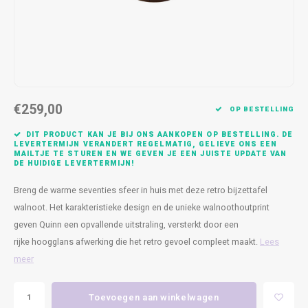
Kasten
Cobble
Spotjes
Vazen
Kleer
Badm
Bankjes
Vienna
Kussens
Vitrin
Havana
Plaids
Conso
€259,00
Helsinki
Bath & Body
Nacht
OP BESTELLING
DIT PRODUCT KAN JE BIJ ONS AANKOPEN OP BESTELLING. DE
Belvedere
Kaartjes
Kaste
LEVERTERMIJN VERANDERT REGELMATIG, GELIEVE ONS EEN
MAILTJE TE STUREN EN WE GEVEN JE EEN JUISTE UPDATE VAN
DE HUIDIGE LEVERTERMIJN!
Isla Sofa
Textiel
Wandk
Breng de warme seventies sfeer in huis met deze retro bijzettafel
walnoot. Het karakteristieke design en de unieke walnoothoutprint
Daydream XL
Kerst
geven Quinn een opvallende uitstraling, versterkt door een
rijke hoogglans afwerking die het retro gevoel compleet maakt.
Lees
Geurstokjes
meer
Bloempotten
Toevoegen aan winkelwagen