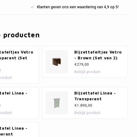
Klanten geven ons een waardering van 4,9 op 5!
e producten
tafeltjes Vetro
Bijzettafeltjes Vetro
sparant (Set
- Brown (Set van 2)
€279,00
0
Bekijk product
product
tafel Linea -
Bijzettafel Linea -
Transparant
0
€1.890,00
product
Bekijk product
tafel Linea -
parant