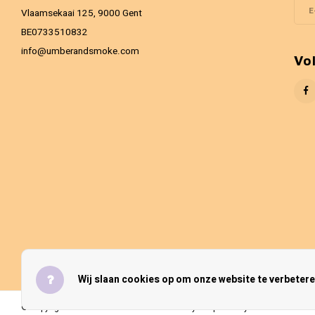
Vlaamsekaai 125, 9000 Gent
BE0733510832
info@umberandsmoke.com
Vo
Wij slaan cookies op om onze website te verbetere
© Copyright 2026 Umber & Smoke - Theme by
Shopmonkey