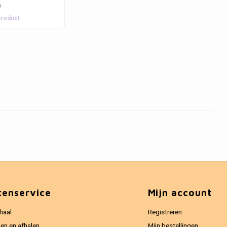
0
product
tenservice
Mijn account
haal
Registreren
en en afhalen
Mijn bestellingen