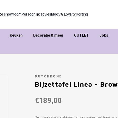
ze showroom
Persoonlijk advies
Blog
5% Loyalty korting
Keuken
Decoratie & meer
OUTLET
Jobs
DUTCHBONE
Bijzettafel Linea - Bro
€189,00
De Linea serie combineert strak design met transparant