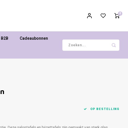
0
B2B
Cadeaubonnen
wn
OP BESTELLING
ie. Deze salontafels en bijzettafels zijn gemaakt van sterk glas,