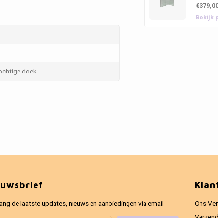
€379,0
Bekijk 
ochtige doek
euwsbrief
Klan
ang de laatste updates, nieuws en aanbiedingen via email
Ons Ver
Verzend