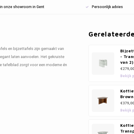
n in onze showroom in Gent
Persoonlijk advies
Gerelateerd
fels en bijzettafels zijn gemaakt van
Bijzet
elegant laten aanvoelen. Het gekruiste
- Tran
van 2)
ale tafelblad zorgt voor een moderne én
€279,0
Bekijk 
Koffie
Brown
€379,0
Bekijk 
Koffie
Trans