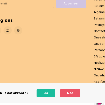
Abonneer
Retourn
Algeme
Betaal
lg ons
Privacy 
Contact
Onze sh
Onze pr
Persoon
5% Loya
Hoekzet
Nieuwe 
Onderho
RSS-fe
n. Is dat akkoord?
Ja
Nee