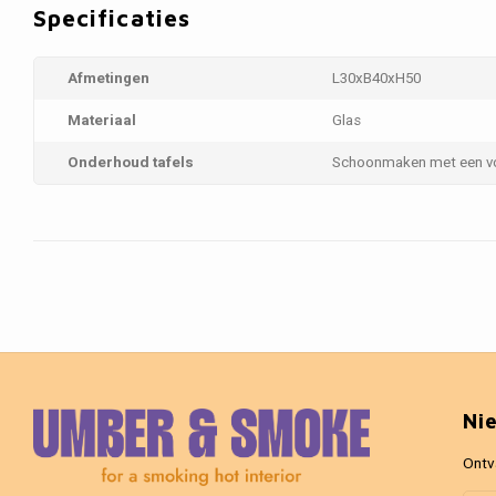
Specificaties
Afmetingen
L30xB40xH50
Materiaal
Glas
Onderhoud tafels
Schoonmaken met een v
Ni
Ontv