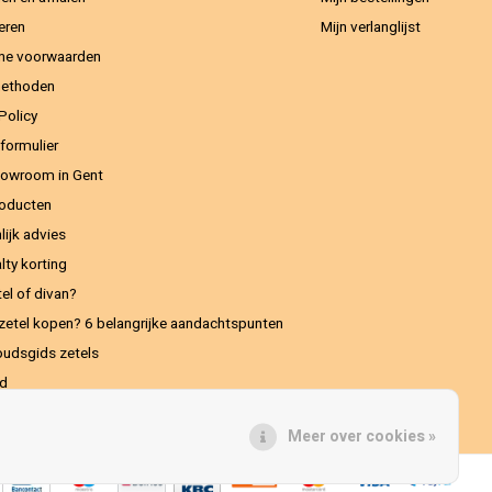
eren
Mijn verlanglijst
ne voorwaarden
methoden
Policy
formulier
owroom in Gent
oducten
lijk advies
lty korting
el of divan?
zetel kopen? 6 belangrijke aandachtspunten
udsgids zetels
ed
Meer over cookies »