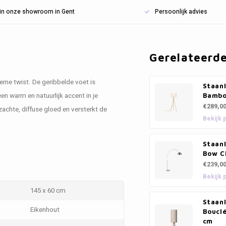
n in onze showroom in Gent
Persoonlijk advies
Gerelateerd
ne twist. De geribbelde voet is
Staan
en warm en natuurlijk accent in je
Bamb
€289,0
zachte, diffuse gloed en versterkt de
Bekijk 
Staan
Bow C
€239,0
Bekijk 
145 x 60 cm
Staan
Eikenhout
Bouclé
cm