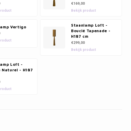
0
€169,00
product
Bekijk product
Staanlamp Loft -
lamp Vertigo
Bouclé Tapenade -
0
H187 cm
product
€299,00
Bekijk product
lamp Loft -
 Naturel - H187
0
product