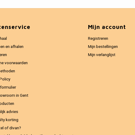
tenservice
Mijn account
haal
Registreren
en en afhalen
Mijn bestellingen
eren
Mijn verlanglijst
ne voorwaarden
methoden
Policy
formulier
owroom in Gent
oducten
lijk advies
lty korting
el of divan?