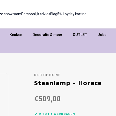
ze showroom
Persoonlijk advies
Blog
5% Loyalty korting
Keuken
Decoratie & meer
OUTLET
Jobs
DUTCHBONE
Staanlamp - Horace
€509,00
2 TOT 4 WERKDAGEN