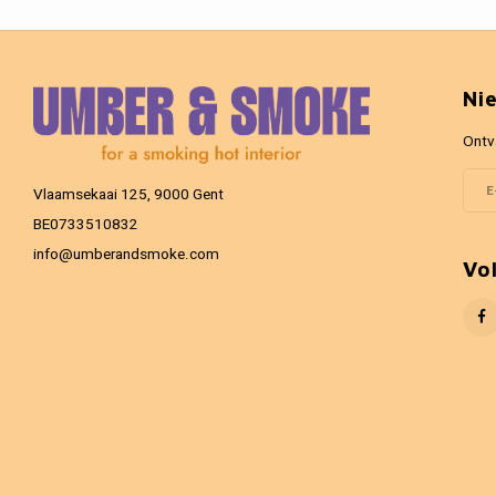
Ni
Ontv
Vlaamsekaai 125, 9000 Gent
BE0733510832
info@umberandsmoke.com
Vo