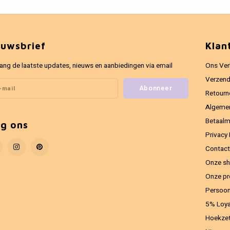
euwsbrief
Klan
ang de laatste updates, nieuws en aanbiedingen via email
Ons Ver
Verzend
Abonneer
Retourn
Algeme
Betaal
lg ons
Privacy 
Contact
Onze sh
Onze pr
Persoon
5% Loya
Hoekzet