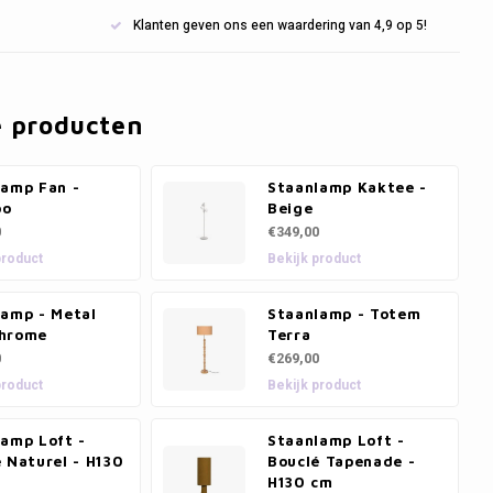
Klanten geven ons een waardering van 4,9 op 5!
e producten
lamp Fan -
Staanlamp Kaktee -
oo
Beige
0
€349,00
product
Bekijk product
lamp - Metal
Staanlamp - Totem
hrome
Terra
0
€269,00
product
Bekijk product
lamp Loft -
Staanlamp Loft -
 Naturel - H130
Bouclé Tapenade -
H130 cm