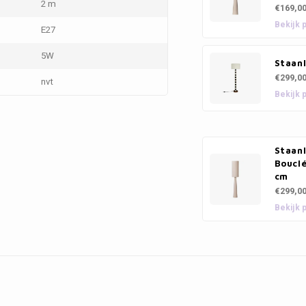
2 m
€169,0
Bekijk 
E27
5W
Staan
€299,0
nvt
Bekijk 
Staan
Bouclé
cm
€299,0
Bekijk 