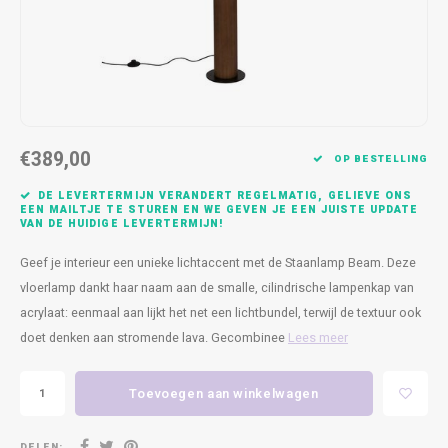
Kasten
Cobble
Spotjes
Vazen
Kleer
Badm
Bankjes
Vienna
Kussens
Vitrin
Havana
Plaids
Conso
€389,00
Helsinki
Bath & Body
Nacht
OP BESTELLING
DE LEVERTERMIJN VERANDERT REGELMATIG, GELIEVE ONS
Belvedere
Kaartjes
Kaste
EEN MAILTJE TE STUREN EN WE GEVEN JE EEN JUISTE UPDATE
VAN DE HUIDIGE LEVERTERMIJN!
Isla Sofa
Textiel
Wandk
Geef je interieur een unieke lichtaccent met de Staanlamp Beam. Deze
vloerlamp dankt haar naam aan de smalle, cilindrische lampenkap van
Daydream XL
Kerst
acrylaat: eenmaal aan lijkt het net een lichtbundel, terwijl de textuur ook
doet denken aan stromende lava. Gecombinee
Lees meer
Geurstokjes
Toevoegen aan winkelwagen
Bloempotten
DELEN: