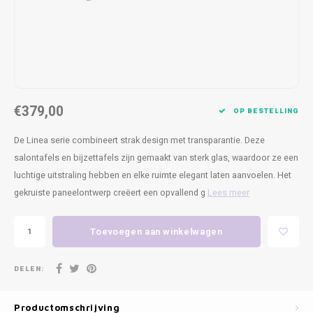
Kasten
Cobble
Spotjes
Vazen
Kleer
Badm
Bankjes
Vienna
Kussens
Vitrin
Havana
Plaids
Conso
€379,00
Helsinki
Bath & Body
Nacht
OP BESTELLING
De Linea serie combineert strak design met transparantie. Deze
Belvedere
Kaartjes
Kaste
salontafels en bijzettafels zijn gemaakt van sterk glas, waardoor ze een
luchtige uitstraling hebben en elke ruimte elegant laten aanvoelen. Het
Isla Sofa
Textiel
Wandk
gekruiste paneelontwerp creëert een opvallend g
Lees meer
Daydream XL
Kerst
Toevoegen aan winkelwagen
Geurstokjes
DELEN:
Bloempotten
Productomschrijving