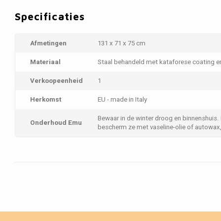
Specificaties
Afmetingen
131 x 71 x 75 cm
Materiaal
Staal behandeld met kataforese coating 
Verkoopeenheid
1
Herkomst
EU - made in Italy
Bewaar in de winter droog en binnenshuis.
Onderhoud Emu
bescherm ze met vaseline-olie of autowax, 