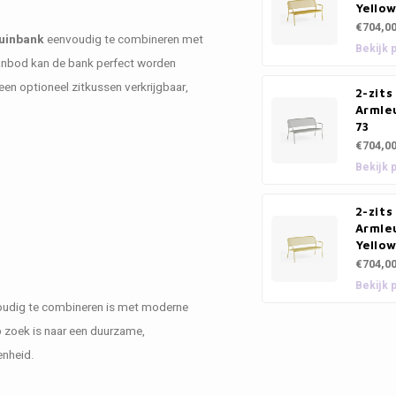
Yello
€704,0
tuinbank
eenvoudig te combineren met
Bekijk 
aanbod kan de bank perfect worden
en optioneel zitkussen verkrijgbaar,
2-zit
Armle
73
€704,0
Bekijk 
2-zit
Armleu
Yellow
€704,0
Bekijk 
udig te combineren is met moderne
p zoek is naar een duurzame,
enheid.