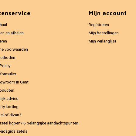
tenservice
Mijn account
haal
Registreren
en en afhalen
Mijn bestellingen
eren
Mijn verlanglijst
ne voorwaarden
methoden
Policy
formulier
owroom in Gent
oducten
lijk advies
lty korting
el of divan?
zetel kopen? 6 belangrijke aandachtspunten
udsgids zetels