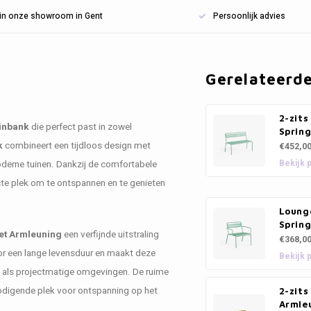
n in onze showroom in Gent
Persoonlijk advies
Gerelateerd
2-zits
inbank
die perfect past in zowel
Sprin
k
combineert een tijdloos design met
€452,0
Bekijk 
oderne tuinen. Dankzij de comfortabele
te plek om te ontspannen en te genieten
Lounge
Sprin
et Armleuning
een verfijnde uitstraling
€368,0
or een lange levensduur en maakt deze
Bekijk 
le als projectmatige omgevingen. De ruime
nodigende plek voor ontspanning op het
2-zit
Armleu