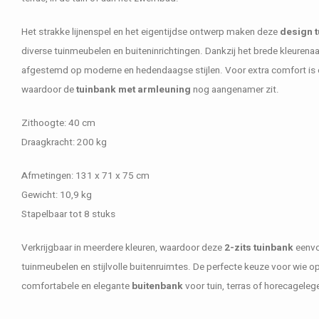
Het strakke lijnenspel en het eigentijdse ontwerp maken deze
design 
diverse tuinmeubelen en buiteninrichtingen. Dankzij het brede kleuren
afgestemd op moderne en hedendaagse stijlen. Voor extra comfort is e
waardoor de
tuinbank met armleuning
nog aangenamer zit.
Zithoogte: 40 cm
Draagkracht: 200 kg
Afmetingen: 131 x 71 x 75 cm
Gewicht: 10,9 kg
Stapelbaar tot 8 stuks
Verkrijgbaar in meerdere kleuren, waardoor deze
2-zits tuinbank
eenvo
tuinmeubelen en stijlvolle buitenruimtes. De perfecte keuze voor wie o
comfortabele en elegante
buitenbank
voor tuin, terras of horecageleg