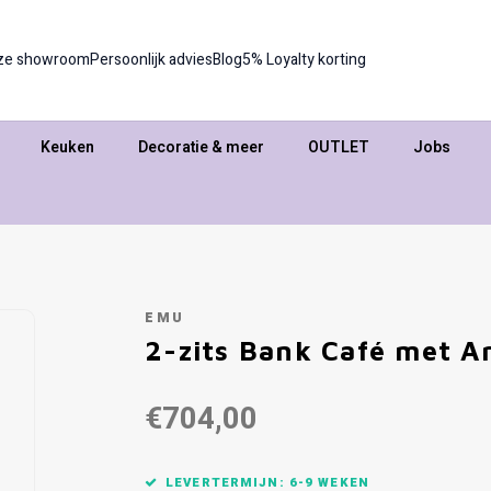
ze showroom
Persoonlijk advies
Blog
5% Loyalty korting
Keuken
Decoratie & meer
OUTLET
Jobs
EMU
2-zits Bank Café met A
€704,00
LEVERTERMIJN: 6-9 WEKEN