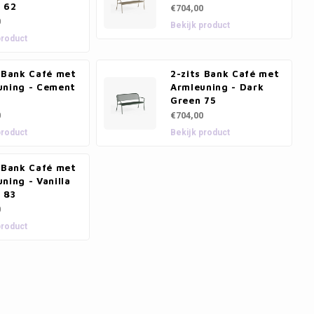
w 62
€704,00
0
Bekijk product
product
s Bank Café met
2-zits Bank Café met
uning - Cement
Armleuning - Dark
Green 75
0
€704,00
product
Bekijk product
s Bank Café met
ning - Vanilla
 83
0
product