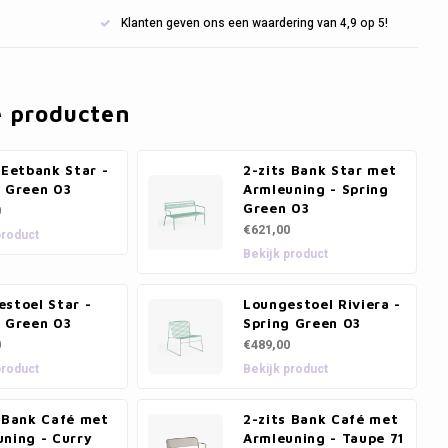
Klanten geven ons een waardering van 4,9 op 5!
e producten
 Eetbank Star -
2-zits Bank Star met
g Green 03
Armleuning - Spring
Green 03
0
€621,00
product
Bekijk product
stoel Star -
Loungestoel Riviera -
g Green 03
Spring Green 03
0
€489,00
product
Bekijk product
s Bank Café met
2-zits Bank Café met
ning - Curry
Armleuning - Taupe 71