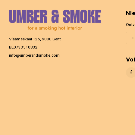
Ni
Ontv
Vlaamsekaai 125, 9000 Gent
BE0733510832
info@umberandsmoke.com
Vo