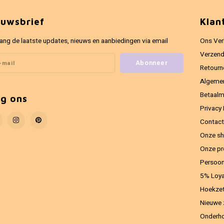
euwsbrief
Klan
ang de laatste updates, nieuws en aanbiedingen via email
Ons Ver
Verzend
Abonneer
Retourn
Algeme
Betaal
lg ons
Privacy 
Contact
Onze sh
Onze pr
Persoon
5% Loya
Hoekzet
Nieuwe 
Onderho