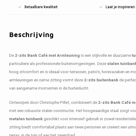
Betaalbare kwaliteit
Laat je inspirere
Beschrijving
De
2-zits Bank Café met Armleuning
is een stijlvolle en duurzame
tu
particuliere als professionele buitenomgevingen. Deze
stalen tuinban
hoog zitcomfort en is ideaal voor terrassen, patio's, horecazaken en m
armleuningen en ruime zitting vormt deze
2-zits buitenbank
de perfec
van aangename momenten in de buitenlucht.
Ontworpen door Christophe Pillet, combineert de
2-zits Bank Café m
met een robuuste stalen constructie. Het hoogwaardige staal zorgt vo
metalen tuinbank
geschikt voor intensief gebruik in zowel residentië
zitting biedt comfortabel plaats aan twee personen en creëert een uit
terras, in de tuin of aan het zwembad.