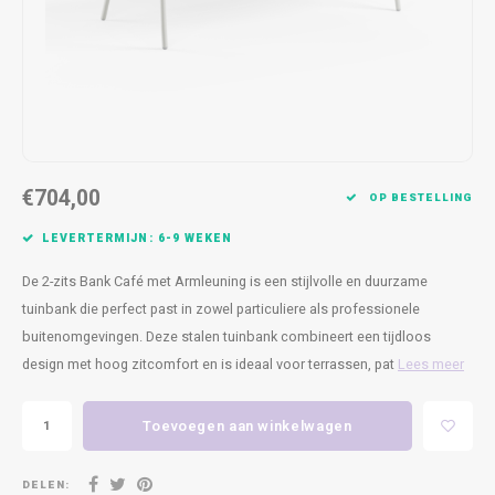
Kasten
Cobble
Spotjes
Vazen
Kleer
Badm
Bankjes
Vienna
Kussens
Vitrin
Havana
Plaids
Conso
Helsinki
Bath & Body
Nacht
€704,00
OP BESTELLING
Belvedere
Kaartjes
Kaste
LEVERTERMIJN: 6-9 WEKEN
De 2-zits Bank Café met Armleuning is een stijlvolle en duurzame
Isla Sofa
Textiel
Wandk
tuinbank die perfect past in zowel particuliere als professionele
buitenomgevingen. Deze stalen tuinbank combineert een tijdloos
Daydream XL
Kerst
design met hoog zitcomfort en is ideaal voor terrassen, pat
Lees meer
Geurstokjes
Toevoegen aan winkelwagen
Bloempotten
DELEN: