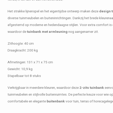
Het strakke lijnenspel en het eigentijdse ontwerp maken deze
design 
diverse tuinmeubelen en buiteninrichtingen. Dankzij het brede kleuren
afgestemd op moderne en hedendaagse stijlen. Voor extra comfort is e
waardoor de
tuinbank met armleuning
nog aangenamer zit.
Zithoogte: 40 cm
Draagkracht: 200 kg
Afmetingen: 131 x 71 x 75 cm
Gewicht: 10,9 kg
Stapelbaar tot 8 stuks
Verkrijgbaar in meerdere kleuren, waardoor deze
2-zits tuinbank
eenvo
tuinmeubelen en stijlvolle buitenruimtes. De perfecte keuze voor wie o
comfortabele en elegante
buitenbank
voor tuin, terras of horecageleg