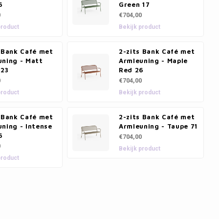
6
Green 17
0
€704,00
product
Bekijk product
s Bank Café met
2-zits Bank Café met
uning - Matt
Armleuning - Maple
 23
Red 26
0
€704,00
product
Bekijk product
s Bank Café met
2-zits Bank Café met
ning - Intense
Armleuning - Taupe 71
6
€704,00
0
Bekijk product
product