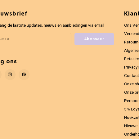
euwsbrief
Klan
ang de laatste updates, nieuws en aanbiedingen via email
Ons Ver
Verzend
Abonneer
Retourn
Algeme
Betaal
lg ons
Privacy 
Contact
Onze sh
Onze pr
Persoon
5% Loya
Hoekzet
Nieuwe 
Onderho