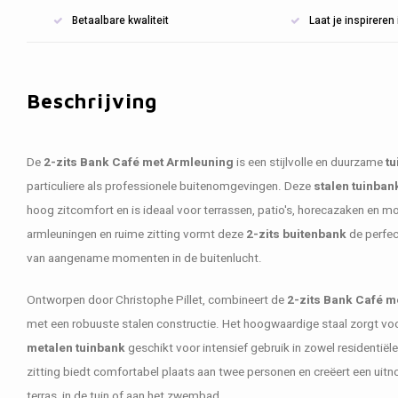
Betaalbare kwaliteit
Laat je inspirere
Beschrijving
De
2-zits Bank Café met Armleuning
is een stijlvolle en duurzame
tu
particuliere als professionele buitenomgevingen. Deze
stalen tuinban
hoog zitcomfort en is ideaal voor terrassen, patio's, horecazaken en m
armleuningen en ruime zitting vormt deze
2-zits buitenbank
de perfec
van aangename momenten in de buitenlucht.
Ontworpen door Christophe Pillet, combineert de
2-zits Bank Café m
met een robuuste stalen constructie. Het hoogwaardige staal zorgt vo
metalen tuinbank
geschikt voor intensief gebruik in zowel residentië
zitting biedt comfortabel plaats aan twee personen en creëert een uit
terras, in de tuin of aan het zwembad.