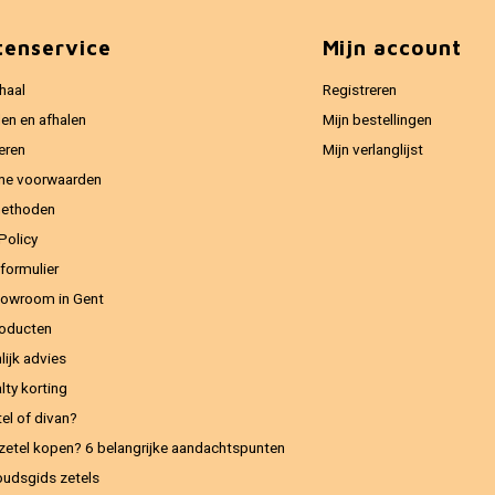
tenservice
Mijn account
haal
Registreren
en en afhalen
Mijn bestellingen
eren
Mijn verlanglijst
ne voorwaarden
methoden
Policy
formulier
owroom in Gent
oducten
lijk advies
lty korting
el of divan?
zetel kopen? 6 belangrijke aandachtspunten
udsgids zetels