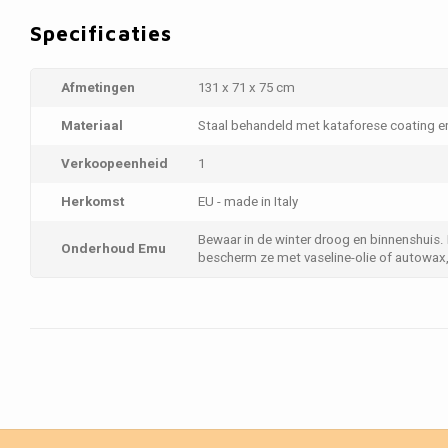
Specificaties
Afmetingen
131 x 71 x 75 cm
Materiaal
Staal behandeld met kataforese coating 
Verkoopeenheid
1
Herkomst
EU - made in Italy
Bewaar in de winter droog en binnenshuis.
Onderhoud Emu
bescherm ze met vaseline-olie of autowax, 