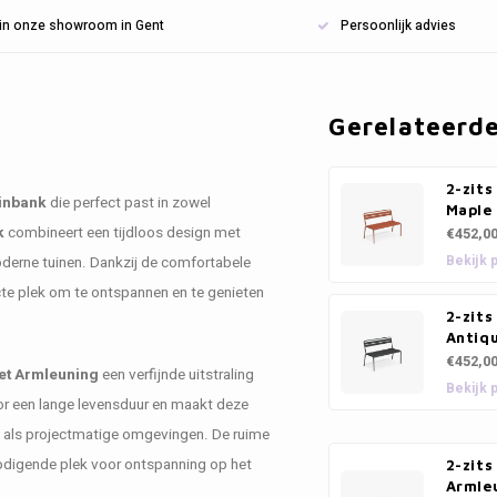
n in onze showroom in Gent
Persoonlijk advies
Gerelateerd
2-zits
inbank
die perfect past in zowel
Maple
k
combineert een tijdloos design met
€452,0
Bekijk 
oderne tuinen. Dankzij de comfortabele
te plek om te ontspannen en te genieten
2-zits
Antiqu
€452,0
et Armleuning
een verfijnde uitstraling
Bekijk 
or een lange levensduur en maakt deze
le als projectmatige omgevingen. De ruime
nodigende plek voor ontspanning op het
2-zits
Armle