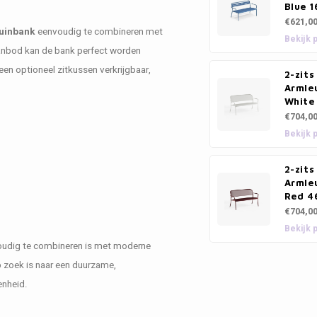
Blue 1
€621,0
tuinbank
eenvoudig te combineren met
Bekijk 
aanbod kan de bank perfect worden
en optioneel zitkussen verkrijgbaar,
2-zit
Armle
White
€704,0
Bekijk 
2-zit
Armleu
Red 4
€704,0
Bekijk 
udig te combineren is met moderne
p zoek is naar een duurzame,
enheid.