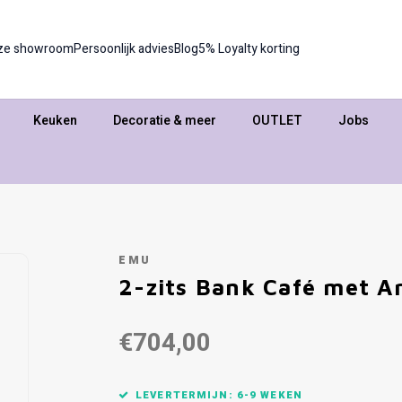
ze showroom
Persoonlijk advies
Blog
5% Loyalty korting
Keuken
Decoratie & meer
OUTLET
Jobs
EMU
2-zits Bank Café met A
€704,00
LEVERTERMIJN: 6-9 WEKEN