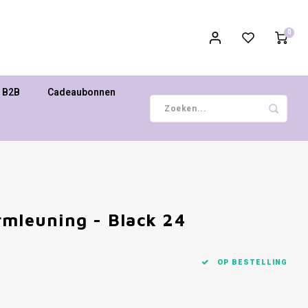
0
B2B
Cadeaubonnen
rmleuning - Black 24
OP BESTELLING