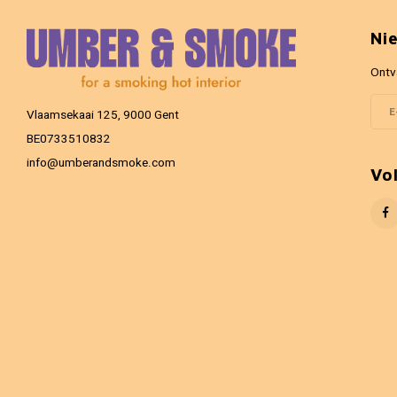
Ni
Ontv
Vlaamsekaai 125, 9000 Gent
BE0733510832
info@umberandsmoke.com
Vo