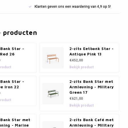
Klanten geven ons een waardering van 4,9 op 5!
e producten
 Bank Star -
2-zits Eetbank Star -
 Red 26
Antique Pink 13
0
€452,00
product
Bekijk product
 Bank Star -
2-zits Bank Star met
e Iron 22
Armleuning - Military
Green 17
0
€621,00
product
Bekijk product
 Bank Star met
2-zits Bank Café met
uning - Marine
Armleuning - Military