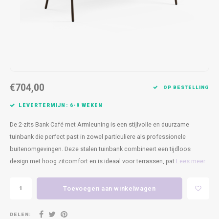
Kasten
Cobble
Spotjes
Vazen
Kleer
Badm
Bankjes
Vienna
Kussens
Vitrin
Havana
Plaids
Conso
Helsinki
Bath & Body
Nacht
€704,00
OP BESTELLING
Belvedere
Kaartjes
Kaste
LEVERTERMIJN: 6-9 WEKEN
De 2-zits Bank Café met Armleuning is een stijlvolle en duurzame
Isla Sofa
Textiel
Wandk
tuinbank die perfect past in zowel particuliere als professionele
buitenomgevingen. Deze stalen tuinbank combineert een tijdloos
Daydream XL
Kerst
design met hoog zitcomfort en is ideaal voor terrassen, pat
Lees meer
Geurstokjes
Toevoegen aan winkelwagen
Bloempotten
DELEN: