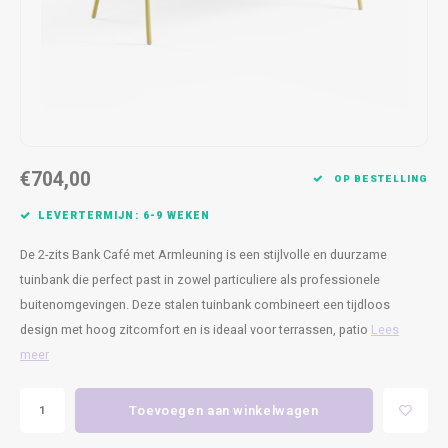
Kasten
Cobble
Spotjes
Vazen
Kleer
Badm
Bankjes
Vienna
Kussens
Vitrin
Havana
Plaids
Conso
Helsinki
Bath & Body
Nacht
€704,00
OP BESTELLING
Belvedere
Kaartjes
Kaste
LEVERTERMIJN: 6-9 WEKEN
De 2-zits Bank Café met Armleuning is een stijlvolle en duurzame
Isla Sofa
Textiel
Wandk
tuinbank die perfect past in zowel particuliere als professionele
buitenomgevingen. Deze stalen tuinbank combineert een tijdloos
Daydream XL
Kerst
design met hoog zitcomfort en is ideaal voor terrassen, patio
Lees
Geurstokjes
meer
Bloempotten
Toevoegen aan winkelwagen