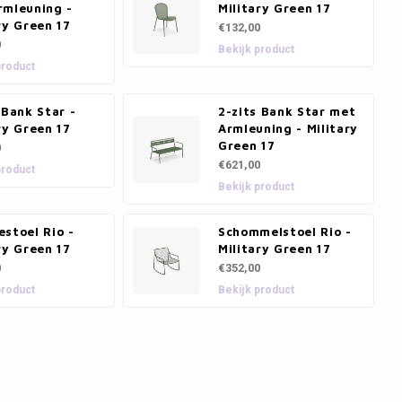
rmleuning -
Military Green 17
ry Green 17
€132,00
0
Bekijk product
product
 Bank Star -
2-zits Bank Star met
ry Green 17
Armleuning - Military
Green 17
0
€621,00
product
Bekijk product
stoel Rio -
Schommelstoel Rio -
ry Green 17
Military Green 17
0
€352,00
product
Bekijk product