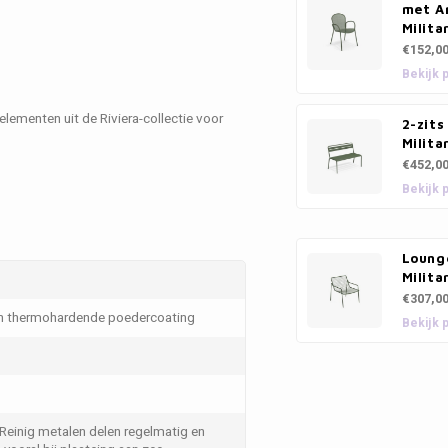
met A
Milita
€152,0
Bekijk 
elementen uit de Riviera-collectie voor
2-zits
Milita
€452,0
Bekijk 
Lounge
Milita
€307,0
en thermohardende poedercoating
Bekijk 
 Reinig metalen delen regelmatig en