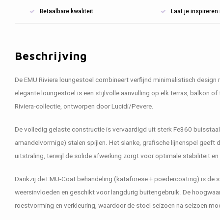
Betaalbare kwaliteit
Laat je inspirere
Beschrijving
De EMU Riviera loungestoel combineert verfijnd minimalistisch design
elegante loungestoel is een stijlvolle aanvulling op elk terras, balkon o
Riviera-collectie, ontworpen door Lucidi/Pevere.
De volledig gelaste constructie is vervaardigd uit sterk Fe360 buisstaa
amandelvormige) stalen spijlen. Het slanke, grafische lijnenspel geeft 
uitstraling, terwijl de solide afwerking zorgt voor optimale stabiliteit 
Dankzij de EMU-Coat behandeling (kataforese + poedercoating) is de s
weersinvloeden en geschikt voor langdurig buitengebruik. De hoogwaa
roestvorming en verkleuring, waardoor de stoel seizoen na seizoen mooi