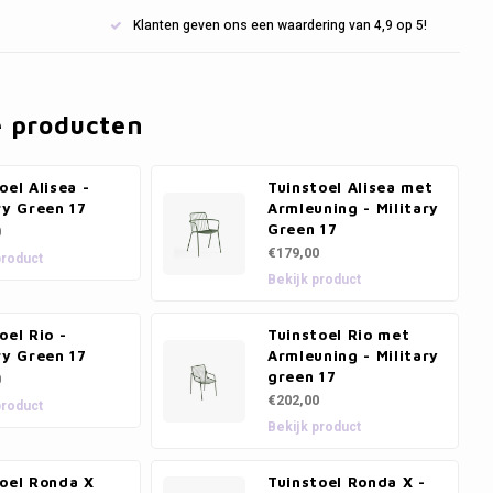
Klanten geven ons een waardering van 4,9 op 5!
e producten
oel Alisea -
Tuinstoel Alisea met
ry Green 17
Armleuning - Military
Green 17
0
€179,00
product
Bekijk product
oel Rio -
Tuinstoel Rio met
ry Green 17
Armleuning - Military
green 17
0
€202,00
product
Bekijk product
toel Ronda X
Tuinstoel Ronda X -