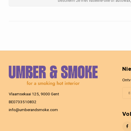
bescherm ze met vaseline-olie of autowax, 
Ni
Ontv
Vlaamsekaai 125, 9000 Gent
BE0733510832
info@umberandsmoke.com
Vo