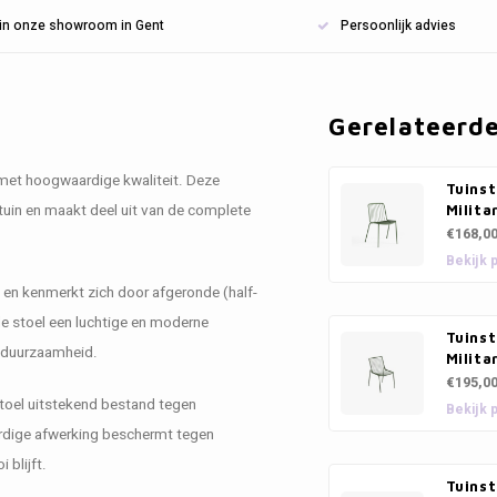
n in onze showroom in Gent
Persoonlijk advies
Gerelateerd
 met hoogwaardige kwaliteit. Deze
Tuinst
f tuin en maakt deel uit van de complete
Milita
€168,0
Bekijk 
l en kenmerkt zich door afgeronde (half-
de stoel een luchtige en moderne
Tuinst
en duurzaamheid.
Milita
€195,0
toel uitstekend bestand tegen
Bekijk 
rdige afwerking beschermt tegen
 blijft.
Tuins