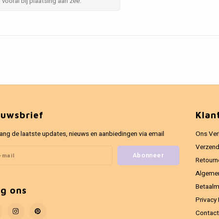
vooral bij plaatsing aan zee.
euwsbrief
Klan
ang de laatste updates, nieuws en aanbiedingen via email
Ons Ver
Verzend
Abonneer
Retourn
Algeme
Betaal
lg ons
Privacy 
Contact