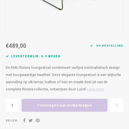
Kasten
Cobble
Spotjes
Vazen
Kleer
Badm
Bankjes
Vienna
Kussens
Vitrin
Havana
Plaids
Conso
€489,00
Helsinki
Bath & Body
Nacht
OP BESTELLING
LEVERTERMIJN: 6-9 WEKEN
Belvedere
Kaartjes
Kaste
De EMU Riviera loungestoel combineert verfijnd minimalistisch design
Isla Sofa
Textiel
Wandk
met hoogwaardige kwaliteit. Deze elegante loungestoel is een stijlvolle
aanvulling op elk terras, balkon of tuin en maakt deel uit van de
Daydream XL
Kerst
complete Riviera-collectie, ontworpen door Lucid
Lees meer
Geurstokjes
Toevoegen aan winkelwagen
Bloempotten
DELEN: