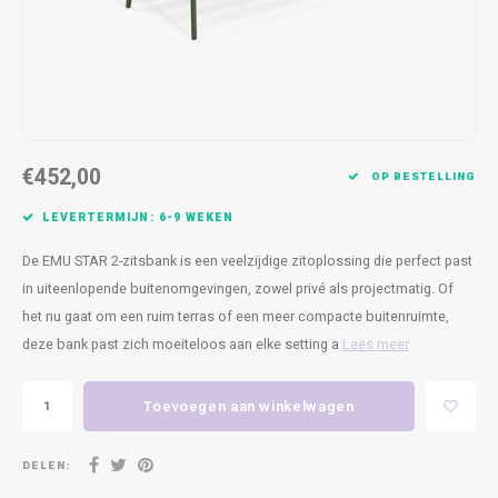
Kasten
Cobble
Spotjes
Vazen
Kleer
Badm
Bankjes
Vienna
Kussens
Vitrin
Havana
Plaids
Conso
€452,00
Helsinki
Bath & Body
Nacht
OP BESTELLING
LEVERTERMIJN: 6-9 WEKEN
Belvedere
Kaartjes
Kaste
De EMU STAR 2-zitsbank is een veelzijdige zitoplossing die perfect past
Isla Sofa
Textiel
Wandk
in uiteenlopende buitenomgevingen, zowel privé als projectmatig. Of
het nu gaat om een ruim terras of een meer compacte buitenruimte,
Daydream XL
Kerst
deze bank past zich moeiteloos aan elke setting a
Lees meer
Geurstokjes
Toevoegen aan winkelwagen
Bloempotten
DELEN: