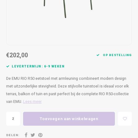
Kasten
Cobble
Spotjes
Vazen
Kleer
Badm
Bankjes
Vienna
Kussens
Vitrin
Havana
Plaids
Conso
Helsinki
Bath & Body
Nacht
€202,00
OP BESTELLING
Belvedere
Kaartjes
Kaste
LEVERTERMIJN: 6-9 WEKEN
De EMU RIO R50 eetstoel met armleuning combineert modern design
Isla Sofa
Textiel
Wandk
met uitzonderlijke stevigheid. Deze stijlvolle tuinstoel is ideaal voor elk
terras, balkon of tuin en past perfect bij de complete RIO R50-collectie
Daydream XL
Kerst
van EMU.
Lees meer
Geurstokjes
Toevoegen aan winkelwagen
Bloempotten
DELEN: