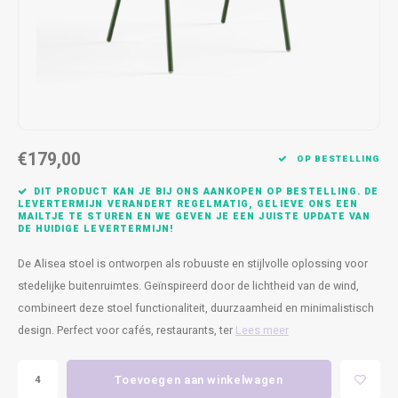
Kasten
Cobble
Spotjes
Vazen
Kleer
Badm
Bankjes
Vienna
Kussens
Vitrin
Havana
Plaids
Conso
Helsinki
Bath & Body
Nacht
€179,00
OP BESTELLING
Belvedere
Kaartjes
Kaste
DIT PRODUCT KAN JE BIJ ONS AANKOPEN OP BESTELLING. DE
LEVERTERMIJN VERANDERT REGELMATIG, GELIEVE ONS EEN
MAILTJE TE STUREN EN WE GEVEN JE EEN JUISTE UPDATE VAN
Isla Sofa
Textiel
Wandk
DE HUIDIGE LEVERTERMIJN!
De Alisea stoel is ontworpen als robuuste en stijlvolle oplossing voor
Daydream XL
Kerst
stedelijke buitenruimtes. Geïnspireerd door de lichtheid van de wind,
combineert deze stoel functionaliteit, duurzaamheid en minimalistisch
Geurstokjes
design. Perfect voor cafés, restaurants, ter
Lees meer
Bloempotten
Toevoegen aan winkelwagen