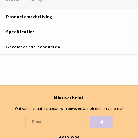
Fotokaders
Productomschrijving
Specificaties
Gerelateerde producten
Nieuwsbrief
Ontvang de laatste updates, nieuws en aanbiedingen via email
Volg ons