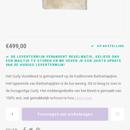
Kasten
Cobble
Spotjes
Vazen
Kleer
Badm
Bankjes
Vienna
Kussens
Vitrin
Havana
Plaids
Conso
€499,00
Helsinki
Bath & Body
Nacht
OP BESTELLING
DE LEVERTERMIJN VERANDERT REGELMATIG, GELIEVE ONS
Belvedere
Kaartjes
Kaste
EEN MAILTJE TE STUREN EN WE GEVEN JE EEN JUISTE UPDATE
VAN DE HUIDIGE LEVERTERMIJN!
Isla Sofa
Textiel
Wandk
Het Curly vloerkleed is geïnspireerd op de traditionele Berbertapijten.
Het typerende van Berbertapijten is de lus weving. Dit is terug te zien in
Daydream XL
Kerst
de hoogpolige Curly. Het middengedeelte van het kleed is gemaakt van
100% wol, wat gemakkelijk schoon te hou
Lees meer
Geurstokjes
Toevoegen aan winkelwagen
Bloempotten
DELEN: