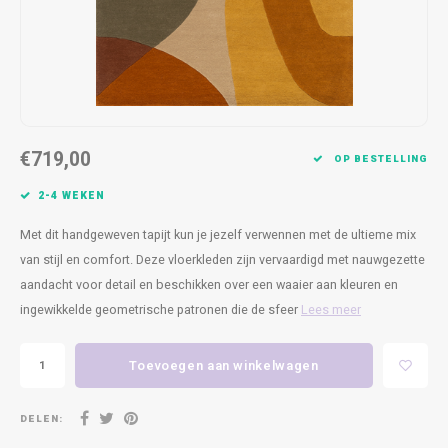
Kasten
Cobble
Spotjes
Vazen
Kleer
Badm
Bankjes
Vienna
Kussens
Vitrin
Havana
Plaids
Conso
€719,00
Helsinki
Bath & Body
Nacht
OP BESTELLING
2-4 WEKEN
Belvedere
Kaartjes
Kaste
Met dit handgeweven tapijt kun je jezelf verwennen met de ultieme mix
Isla Sofa
Textiel
Wandk
van stijl en comfort. Deze vloerkleden zijn vervaardigd met nauwgezette
aandacht voor detail en beschikken over een waaier aan kleuren en
Daydream XL
Kerst
ingewikkelde geometrische patronen die de sfeer
Lees meer
Geurstokjes
Toevoegen aan winkelwagen
Bloempotten
DELEN: