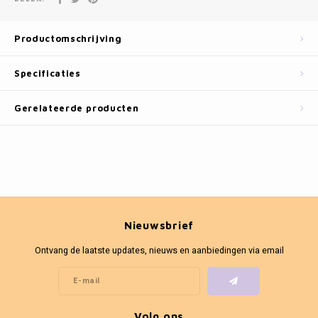
Fotokaders
Productomschrijving
Specificaties
Gerelateerde producten
Nieuwsbrief
Ontvang de laatste updates, nieuws en aanbiedingen via email
Volg ons