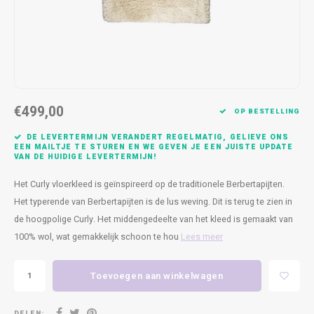
Kasten
Cobble
Spotjes
Vazen
Kleer
Badm
Bankjes
Vienna
Kussens
Vitrin
Havana
Plaids
Conso
€499,00
Helsinki
Bath & Body
Nacht
OP BESTELLING
DE LEVERTERMIJN VERANDERT REGELMATIG, GELIEVE ONS
Belvedere
Kaartjes
Kaste
EEN MAILTJE TE STUREN EN WE GEVEN JE EEN JUISTE UPDATE
VAN DE HUIDIGE LEVERTERMIJN!
Isla Sofa
Textiel
Wandk
Het Curly vloerkleed is geïnspireerd op de traditionele Berbertapijten.
Het typerende van Berbertapijten is de lus weving. Dit is terug te zien in
Daydream XL
Kerst
de hoogpolige Curly. Het middengedeelte van het kleed is gemaakt van
100% wol, wat gemakkelijk schoon te hou
Lees meer
Geurstokjes
Toevoegen aan winkelwagen
Bloempotten
DELEN: