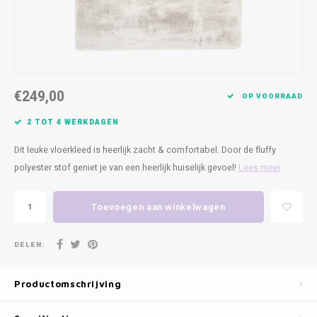
Kasten
Cobble
Spotjes
Vazen
Kleer
Badm
Bankjes
Vienna
Kussens
Vitrin
Havana
Plaids
Conso
€249,00
OP VOORRAAD
Helsinki
Bath & Body
Nacht
2 TOT 4 WERKDAGEN
Belvedere
Kaartjes
Kaste
Dit leuke vloerkleed is heerlijk zacht & comfortabel. Door de fluffy
polyester stof geniet je van een heerlijk huiselijk gevoel!
Lees meer
Isla Sofa
Textiel
Wandk
Toevoegen aan winkelwagen
Daydream XL
Kerst
DELEN:
Geurstokjes
Productomschrijving
Bloempotten