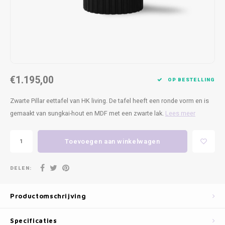
Kasten
Cobble
Spotjes
Vazen
Kleer
Badm
Bankjes
Vienna
Kussens
Vitrin
Havana
Plaids
Conso
€1.195,00
Helsinki
Bath & Body
Nacht
OP BESTELLING
Zwarte Pillar eettafel van HK living. De tafel heeft een ronde vorm en is
Belvedere
Kaartjes
Kaste
gemaakt van sungkai-hout en MDF met een zwarte lak.
Lees meer
Isla Sofa
Textiel
Wandk
Toevoegen aan winkelwagen
Daydream XL
Kerst
DELEN:
Geurstokjes
Productomschrijving
Bloempotten
Specificaties